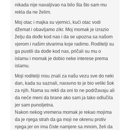
nikada nije navaljivao na bilo šta što sam mu
rekla da ne želim.
Moj otac i majka su vjernici, kući otac vodi
džemat i obavljamo zikr. Moj momak je izrazio
želju da dođe kod nas i da se upozna sa našom
vjerom i našim stvarima koje radimo. Roditelji su
ga pustili da dođe kod nas, pričali su mu o
islamu i momak je dobio neke interese prema
islamu.
Moji roditelji nisu znali za našu vezu sve do neki
dan, kada su saznali, naravno to je bio veliki šok
za njih. Nama su rekli da oni to ne podržavaju ali
da neće meni da brane ako sam ja tako odlučila
jer sam punoljetna.
Nakon nekog vremena momak je rekao mojima
da je njega strah da ga moji ne okrenu protiv
njega jer on ima čiste namjere sa mnom, želi da