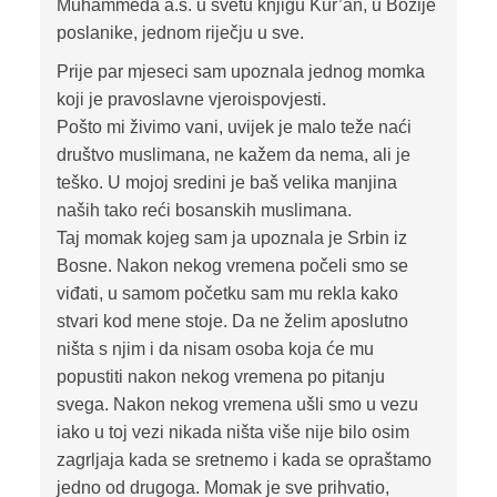
Muhammeda a.s. u svetu knjigu Kur’an, u Božije
poslanike, jednom riječju u sve.
Prije par mjeseci sam upoznala jednog momka
koji je pravoslavne vjeroispovjesti.
Pošto mi živimo vani, uvijek je malo teže naći
društvo muslimana, ne kažem da nema, ali je
teško. U mojoj sredini je baš velika manjina
naših tako reći bosanskih muslimana.
Taj momak kojeg sam ja upoznala je Srbin iz
Bosne. Nakon nekog vremena počeli smo se
viđati, u samom početku sam mu rekla kako
stvari kod mene stoje. Da ne želim aposlutno
ništa s njim i da nisam osoba koja će mu
popustiti nakon nekog vremena po pitanju
svega. Nakon nekog vremena ušli smo u vezu
iako u toj vezi nikada ništa više nije bilo osim
zagrljaja kada se sretnemo i kada se opraštamo
jedno od drugoga. Momak je sve prihvatio,