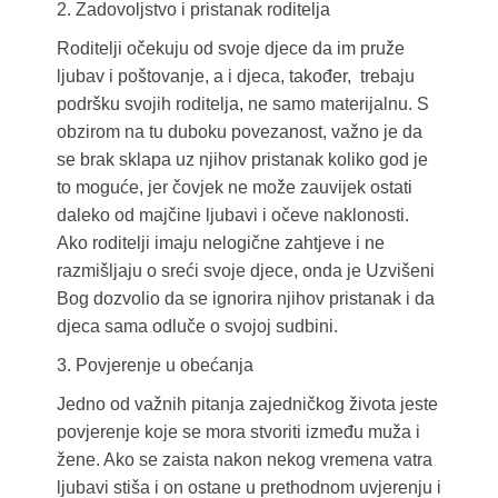
2. Zadovoljstvo i pristanak roditelja
Roditelji očekuju od svoje djece da im pruže
ljubav i poštovanje, a i djeca, također, trebaju
podršku svojih roditelja, ne samo materijalnu. S
obzirom na tu duboku povezanost, važno je da
se brak sklapa uz njihov pristanak koliko god je
to moguće, jer čovjek ne može zauvijek ostati
daleko od majčine ljubavi i očeve naklonosti.
Ako roditelji imaju nelogične zahtjeve i ne
razmišljaju o sreći svoje djece, onda je Uzvišeni
Bog dozvolio da se ignorira njihov pristanak i da
djeca sama odluče o svojoj sudbini.
3. Povjerenje u obećanja
Jedno od važnih pitanja zajedničkog života jeste
povjerenje koje se mora stvoriti između muža i
žene. Ako se zaista nakon nekog vremena vatra
ljubavi stiša i on ostane u prethodnom uvjerenju i