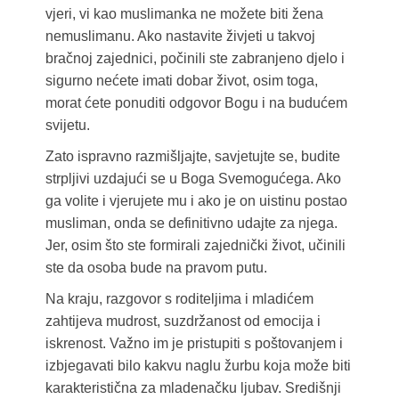
vjeri, vi kao muslimanka ne možete biti žena
nemuslimanu. Ako nastavite živjeti u takvoj
bračnoj zajednici, počinili ste zabranjeno djelo i
sigurno nećete imati dobar život, osim toga,
morat ćete ponuditi odgovor Bogu i na budućem
svijetu.
Zato ispravno razmišljajte, savjetujte se, budite
strpljivi uzdajući se u Boga Svemogućega. Ako
ga volite i vjerujete mu i ako je on uistinu postao
musliman, onda se definitivno udajte za njega.
Jer, osim što ste formirali zajednički život, učinili
ste da osoba bude na pravom putu.
Na kraju, razgovor s roditeljima i mladićem
zahtijeva mudrost, suzdržanost od emocija i
iskrenost. Važno im je pristupiti s poštovanjem i
izbjegavati bilo kakvu naglu žurbu koja može biti
karakteristična za mladenačku ljubav. Središnji