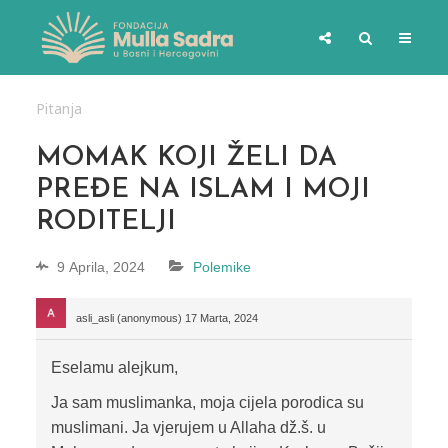
Pitanja
MOMAK KOJI ŽELI DA
PREĐE NA ISLAM I MOJI
RODITELJI
9 Aprila, 2024
Polemike
asli_asli (anonymous)
17 Marta, 2024
Eselamu alejkum,
Ja sam muslimanka, moja cijela porodica su
muslimani. Ja vjerujem u Allaha dž.š. u