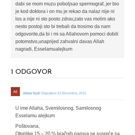
dabi se mom muzu poboljsao spermograf, jer bio
je kod doktora i on mu je rekao da nalaz nije ni
los a nije ni sto posto zdrav,zato vas molim ako
nesto postoji sto bi trebali da trosimo da nam
odgovorite,da bi i mi sa Allahovom pomoci dobili
potomstvo,unaprijed zahvalni davas Allah
nagradi, Esselamualejkum
1
ODGOVOR
Akbar Eydi
Objavljeno 23 Decembra, 2021
U ime Allaha, Svemilosnog, Samilosnog
Esselamu alejkum
Poštovana,
Otprilike 15 – 20 % bračnih parova se susreće sa