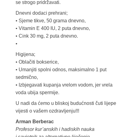
se strogo pridržavati.
Dnevni dodaci prehrani;
• Sjeme tikve, 50 grama dnevno,
• Vitamin E 400 IU, 2 puta dnevno,
• Cink 30 mg, 2 puta dnevno.
•
Higijena;
• Oblačiti bokserice,
• Umanjiti spolni odnos, maksimalno 1 put
sedmično,
• Izbjegavati kupanja vrelom vodom, jer vrela
voda ubija spermije.
U nadi da ćemo u bliskoj budućnosti čuti lijepe
vijesti o vašem ozdravljenju!!!
Arman Berberac
Profesor kur’anskih i hadiskih nauka
i savjetnik za alternativno liječenje