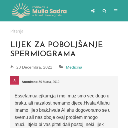
Pitanja
LIJEK ZA POBOLJŠANJE
SPERMIOGRAMA
23 Decembra, 2021
Medicina
Anonimno
30 Marta, 2012
Esselamualejkum,ja i moj muz smo vec dugo u
braku, ali nazalost nemamo djece.Hvala Allahu
imamo lijep brak,hvala Allahu dogovoramo se u
svemu ali nas oboje ovaj problem mnogo
muci.Htjela bi vas pitati dali postoji neki lijek