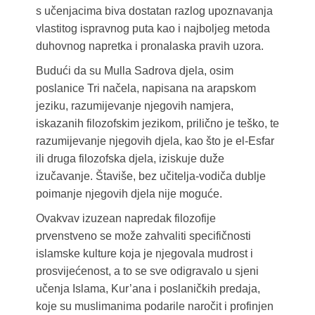
s učenjacima biva dostatan razlog upoznavanja
vlastitog ispravnog puta kao i najboljeg metoda
duhovnog napretka i pronalaska pravih uzora.
Budući da su Mulla Sadrova djela, osim
poslanice Tri načela, napisana na arapskom
jeziku, razumijevanje njegovih namjera,
iskazanih filozofskim jezikom, prilično je teško, te
razumijevanje njegovih djela, kao što je el-Esfar
ili druga filozofska djela, iziskuje duže
izučavanje. Štaviše, bez učitelja-vodiča dublje
poimanje njegovih djela nije moguće.
Ovakvav izuzean napredak filozofije
prvenstveno se može zahvaliti specifičnosti
islamske kulture koja je njegovala mudrost i
prosvijećenost, a to se sve odigravalo u sjeni
učenja Islama, Kur’ana i poslaničkih predaja,
koje su muslimanima podarile naročit i profinjen