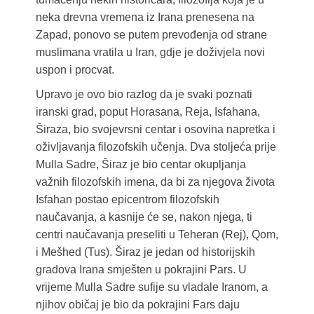
neka drevna vremena iz Irana prenesena na
Zapad, ponovo se putem prevođenja od strane
muslimana vratila u Iran, gdje je doživjela novi
uspon i procvat.
Upravo je ovo bio razlog da je svaki poznati
iranski grad, poput Horasana, Reja, Isfahana,
Širaza, bio svojevrsni centar i osovina napretka i
oživljavanja filozofskih učenja. Dva stoljeća prije
Mulla Sadre, Širaz je bio centar okupljanja
važnih filozofskih imena, da bi za njegova života
Isfahan postao epicentrom filozofskih
naučavanja, a kasnije će se, nakon njega, ti
centri naučavanja preseliti u Teheran (Rej), Qom,
i Mešhed (Tus). Širaz je jedan od historijskih
gradova Irana smješten u pokrajini Pars. U
vrijeme Mulla Sadre sufije su vladale Iranom, a
njihov običaj je bio da pokrajini Fars daju