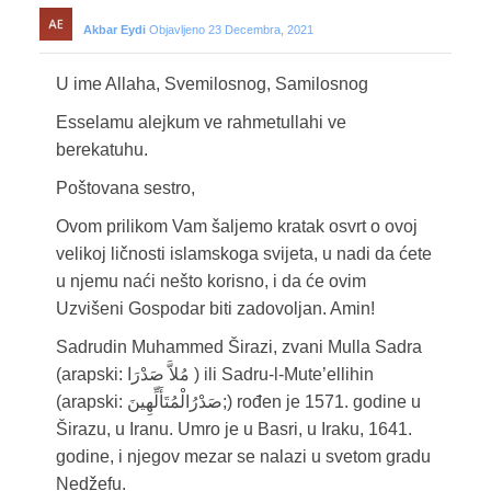
Akbar Eydi
Objavljeno 23 Decembra, 2021
U ime Allaha, Svemilosnog, Samilosnog
Esselamu alejkum ve rahmetullahi ve
berekatuhu.
Poštovana sestro,
Ovom prilikom Vam šaljemo kratak osvrt o ovoj
velikoj ličnosti islamskoga svijeta, u nadi da ćete
u njemu naći nešto korisno, i da će ovim
Uzvišeni Gospodar biti zadovoljan. Amin!
Sadrudin Muhammed Širazi, zvani Mulla Sadra
(arapski: مُلاَّ صَدْرَا ) ili Sadru-l-Mute’ellihin
(arapski: صَدْرُالْمُتَأَلِّهِينَ;) rođen je 1571. godine u
Širazu, u Iranu. Umro je u Basri, u Iraku, 1641.
godine, i njegov mezar se nalazi u svetom gradu
Nedžefu.