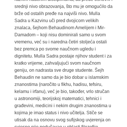
srednji nivo obrazovanja, što mu je omogućilo da
brže od ostalih pređe na najviši nivo. Mulla
Sadra u Kazvinu uči pred dvojicom velikih
znalaca, šejhom Behaudinom Amelijem i Mir-
Damadom – koji nisu dominirali samo u svom
vremenu, već su i naredna četiri stoljeća ostali
bez premca po svome naučnom ugledu i
dignitetu. Mulla Sadra postaje njihov student i za
kratko vrijeme, zahvaljujući svom naučnom
geniju, on nadrasta sve druge studente. Šejh
Behaudin ne samo da je bio dobar u islamskim
znanostima (naročito u fikhu, hadisu, tefsiru,
kelamu i irfanu), već je bio, također, vrlo stručan
u astronomiji, teorijskoj matematici, tehnici i
građevini, medicini i nekim drugim znanostima u
kojima je imao status i nivo učitelja. Stiče se
utisak da na osnovu svog sufijskog uvjerenja on
svjesno nije podučavao u oblasti filozofije,