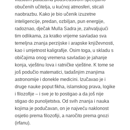
obučenih učitelja, u kućnoj atmosferi, sticali
naobrazbu. Kako je bio učenik izuzetne
inteligencije, predan, ozbiljan, pun energije,
radoznao, dječak Mulla Sadra je, zahvaljujući
tim odlikama, za kratko vrijeme savladao sva
temeljna znanja perzijske i arapske književnosti,
kao i umjetnost kaligrafije. Osim toga, u skladu s
običajima onog vremena savladao je jahanje
konja, vještinu lova i ratničke vještine. K tome se
još podučio matematici, tadašnjim znanjima
astronomije i donekle medicini. Izučavao je i
druge nauke poput fikha, islamskog prava, logike
i filozofije – i sve je to postigao a da još nije
stigao do punoljetstva. Od svih znanja i nauka
kojima je podučavan, on je najveću naklonost
osjetio prema filozofiji, a naročito prema gnozi
(irfanu).