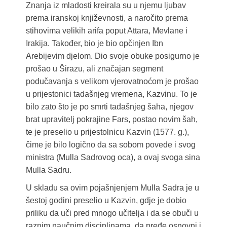
Znanja iz mladosti kreirala su u njemu ljubav
prema iranskoj književnosti, a naročito prema
stihovima velikih arifa poput Attara, Mevlane i
Irakija. Također, bio je bio opčinjen Ibn
Arebijevim djelom. Dio svoje obuke posigurno je
prošao u Širazu, ali značajan segment
podučavanja s velikom vjerovatnoćom je prošao
u prijestonici tadašnjeg vremena, Kazvinu. To je
bilo zato što je po smrti tadašnjeg šaha, njegov
brat upravitelj pokrajine Fars, postao novim šah,
te je preselio u prijestolnicu Kazvin (1577. g.),
čime je bilo logično da sa sobom povede i svog
ministra (Mulla Sadrovog oca), a ovaj svoga sina
Mulla Sadru.
U skladu sa ovim pojašnjenjem Mulla Sadra je u
šestoj godini preselio u Kazvin, gdje je dobio
priliku da uči pred mnogo učitelja i da se obuči u
raznim naučnim disciplinama, da pređe osnovni i