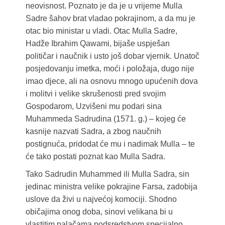
neovisnost. Poznato je da je u vrijeme Mulla
Sadre šahov brat vladao pokrajinom, a da mu je
otac bio ministar u vladi. Otac Mulla Sadre,
Hadže Ibrahim Qawami, bijaše uspješan
političar i naučnik i usto još dobar vjernik. Unatoč
posjedovanju imetka, moći i položaja, dugo nije
imao djece, ali na osnovu mnogo upućenih dova
i molitvi i velike skrušenosti pred svojim
Gospodarom, Uzvišeni mu podari sina
Muhammeda Sadrudina (1571. g.) – kojeg će
kasnije nazvati Sadra, a zbog naučnih
postignuća, pridodat će mu i nadimak Mulla – te
će tako postati poznat kao Mulla Sadra.
Tako Sadrudin Muhammed ili Mulla Sadra, sin
jedinac ministra velike pokrajine Farsa, zadobija
uslove da živi u najvećoj komociji. Shodno
običajima onog doba, sinovi velikana bi u
vlastitim palačama podsredstvom specijalno