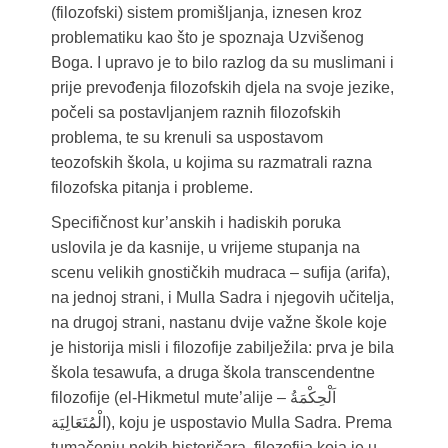
(filozofski) sistem promišljanja, iznesen kroz
problematiku kao što je spoznaja Uzvišenog
Boga. I upravo je to bilo razlog da su muslimani i
prije prevođenja filozofskih djela na svoje jezike,
počeli sa postavljanjem raznih filozofskih
problema, te su krenuli sa uspostavom
teozofskih škola, u kojima su razmatrali razna
filozofska pitanja i probleme.
Specifičnost kur’anskih i hadiskih poruka
uslovila je da kasnije, u vrijeme stupanja na
scenu velikih gnostičkih mudraca – sufija (arifa),
na jednoj strani, i Mulla Sadra i njegovih učitelja,
na drugoj strani, nastanu dvije važne škole koje
je historija misli i filozofije zabilježila: prva je bila
škola tesawufa, a druga škola transcendentne
filozofije (el-Hikmetul mute’alije – اَلْحِکْمَةُ
الْمُتَعَالِيَة), koju je uspostavio Mulla Sadra. Prema
tumačenju nekih historičara, filozofija koja je u