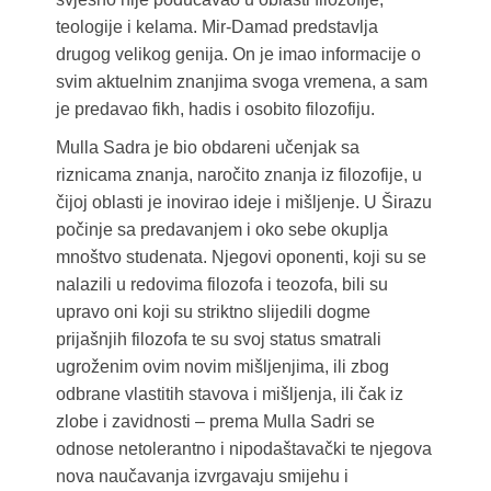
teologije i kelama. Mir-Damad predstavlja
drugog velikog genija. On je imao informacije o
svim aktuelnim znanjima svoga vremena, a sam
je predavao fikh, hadis i osobito filozofiju.
Mulla Sadra je bio obdareni učenjak sa
riznicama znanja, naročito znanja iz filozofije, u
čijoj oblasti je inovirao ideje i mišljenje. U Širazu
počinje sa predavanjem i oko sebe okuplja
mnoštvo studenata. Njegovi oponenti, koji su se
nalazili u redovima filozofa i teozofa, bili su
upravo oni koji su striktno slijedili dogme
prijašnjih filozofa te su svoj status smatrali
ugroženim ovim novim mišljenjima, ili zbog
odbrane vlastitih stavova i mišljenja, ili čak iz
zlobe i zavidnosti – prema Mulla Sadri se
odnose netolerantno i nipodaštavački te njegova
nova naučavanja izvrgavaju smijehu i