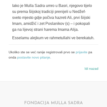
Iako je Mulla Sadra umro u Basri, njegovo tijelo
su prema šiijskoj tradiciji prenijeli u Nedžef-
sveto mjesto gdje počiva hazreti Ali, prvi šiijski
Imam, amidžić i zet Poslanikov (s) – i pokopali
ga na lijevoj strani harema Imama Alija.
Esselamu alejkum ve rahmetullahi ve berekatuh.
Ukoliko ste se već ranije registrovali prvo se
prijavite
pa
onda
postavite novo pitanje
.
Idi nazad
FONDACIJA MULLA SADRA