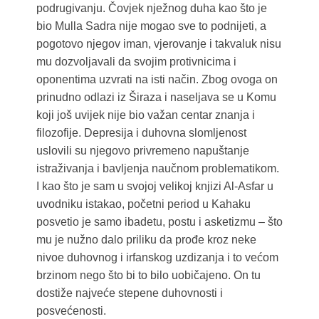
podrugivanju. Čovjek nježnog duha kao što je
bio Mulla Sadra nije mogao sve to podnijeti, a
pogotovo njegov iman, vjerovanje i takvaluk nisu
mu dozvoljavali da svojim protivnicima i
oponentima uzvrati na isti način. Zbog ovoga on
prinudno odlazi iz Širaza i naseljava se u Komu
koji još uvijek nije bio važan centar znanja i
filozofije. Depresija i duhovna slomljenost
uslovili su njegovo privremeno napuštanje
istraživanja i bavljenja naučnom problematikom.
I kao što je sam u svojoj velikoj knjizi Al-Asfar u
uvodniku istakao, početni period u Kahaku
posvetio je samo ibadetu, postu i asketizmu – što
mu je nužno dalo priliku da prođe kroz neke
nivoe duhovnog i irfanskog uzdizanja i to većom
brzinom nego što bi to bilo uobičajeno. On tu
dostiže najveće stepene duhovnosti i
posvećenosti.