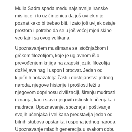
Mulla Sadra spada među najslavnije iranske
mislioce, i to uz činjenicu da još uvijek nije
poznat kako bi trebao biti, i zato još uvijek ostaje
prostora i potrebe da se u još većoj mjeri skine
veo tajni sa ovog velikana.
Upoznavanjem muslimana sa istočnjačkom i
grčkom filozofijom, koje je uglavnom išlo
prevođenjem knjiga na arapski jezik, filozofija
doživljava nagli uspon i procvat. Jedan od
ključnih pokazatelja časti i dostojanstva jednog
naroda, njegove historije i prošlosti leži u
njegovom doprinosu civilizaciji, širenju mudrosti
i znanja, kao i slavi njegovih istinskih učenjaka i
mudraca. Upoznavanje, spoznaja i poštivanje
svojih učenjaka i velikana predstavlja jedan od
bitnih stubova opstanka i uspona jednog naroda.
Upoznavanje mladih generacija u svakom dobu