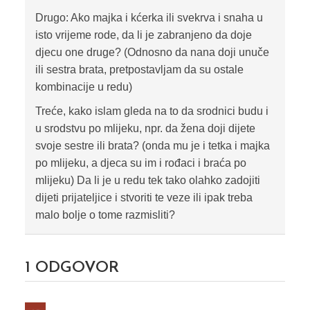
Drugo: Ako majka i kćerka ili svekrva i snaha u
isto vrijeme rode, da li je zabranjeno da doje
djecu one druge? (Odnosno da nana doji unuče
ili sestra brata, pretpostavljam da su ostale
kombinacije u redu)
Treće, kako islam gleda na to da srodnici budu i
u srodstvu po mlijeku, npr. da žena doji dijete
svoje sestre ili brata? (onda mu je i tetka i majka
po mlijeku, a djeca su im i rođaci i braća po
mlijeku) Da li je u redu tek tako olahko zadojiti
dijeti prijateljice i stvoriti te veze ili ipak treba
malo bolje o tome razmisliti?
1
ODGOVOR