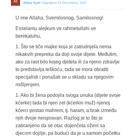
Akbar Eydi
Objavljeno 23 Decembra, 2021
U ime Allaha, Svemilosnog, Samilosnog!
Esselamu alejkum ve rahmetullahi ve
berekatuhu,
1. Što se tiče majke koja je zatrudnjela nema
nikakvih prepreka da doji svoje dijete. Međutim,
ako za rast bilo kojeg djeteta ili za njeno zdravlje
to predstavlja teškoću, tada se mora obratiti
specijalisti i ponašati se u skladu sa njegovim
mišljenjem.
1. Ako bi žena podojila svoga unuka (dijete svoje
kćerke) tada bi njen zet (kćerkin muž) njenoj
kćerci postao mahrem, tj. haram, a brak između
njih dvoje neispravan. Razlog je to što je
zabranjeno da se otac dojenčeta oženi sa
djecom dojilje, pa budući da je u samom početku