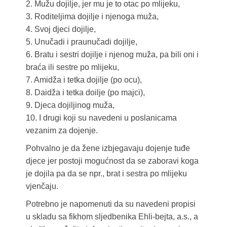
2. Mužu dojilje, jer mu je to otac po mlijeku,
3. Roditeljima dojilje i njenoga muža,
4. Svoj djeci dojilje,
5. Unučadi i praunučadi dojilje,
6. Bratu i sestri dojilje i njenog muža, pa bili oni i
braća ili sestre po mlijeku,
7. Amidža i tetka dojilje (po ocu),
8. Daidža i tetka doilje (po majci),
9. Djeca dojiljinog muža,
10. I drugi koji su navedeni u poslanicama
vezanim za dojenje.
Pohvalno je da žene izbjegavaju dojenje tuđe
djece jer postoji mogućnost da se zaboravi koga
je dojila pa da se npr., brat i sestra po mlijeku
vjenčaju.
Potrebno je napomenuti da su navedeni propisi
u skladu sa fikhom sljedbenika Ehli-bejta, a.s., a