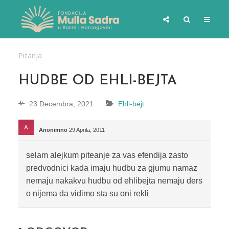
Pitanja
HUDBE OD EHLI-BEJTA
23 Decembra, 2021
Ehli-bejt
Anonimno
29 Aprila, 2011
selam alejkum piteanje za vas efendija zasto
predvodnici kada imaju hudbu za gjumu namaz
nemaju nakakvu hudbu od ehlibejta nemaju ders
o nijema da vidimo sta su oni rekli