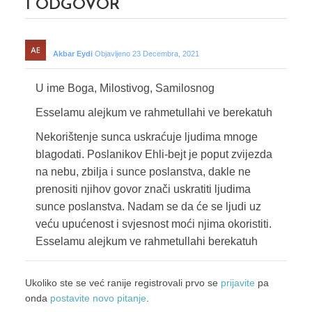
1
ODGOVOR
Akbar Eydi
Objavljeno 23 Decembra, 2021
U ime Boga, Milostivog, Samilosnog
Esselamu alejkum ve rahmetullahi ve berekatuh
Nekorištenje sunca uskraćuje ljudima mnoge
blagodati. Poslanikov Ehli-bejt je poput zvijezda
na nebu, zbilja i sunce poslanstva, dakle ne
prenositi njihov govor znači uskratiti ljudima
sunce poslanstva. Nadam se da će se ljudi uz
veću upućenost i svjesnost moći njima okoristiti.
Esselamu alejkum ve rahmetullahi berekatuh
Ukoliko ste se već ranije registrovali prvo se
prijavite
pa
onda
postavite novo pitanje
.