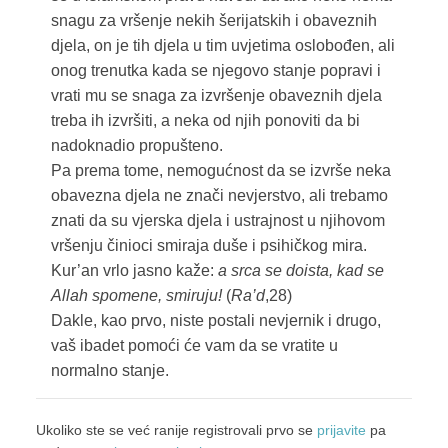
snagu za vršenje nekih šerijatskih i obaveznih
djela, on je tih djela u tim uvjetima oslobođen, ali
onog trenutka kada se njegovo stanje popravi i
vrati mu se snaga za izvršenje obaveznih djela
treba ih izvršiti, a neka od njih ponoviti da bi
nadoknadio propušteno.
Pa prema tome, nemogućnost da se izvrše neka
obavezna djela ne znači nevjerstvo, ali trebamo
znati da su vjerska djela i ustrajnost u njihovom
vršenju činioci smiraja duše i psihičkog mira.
Kur’an vrlo jasno kaže:
a srca se doista, kad se
Allah spomene, smiruju!
(
Ra’d
,28)
Dakle, kao prvo, niste postali nevjernik i drugo,
vaš ibadet pomoći će vam da se vratite u
normalno stanje.
Ukoliko ste se već ranije registrovali prvo se
prijavite
pa