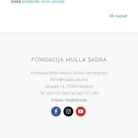
onda
postavite novo pitanje
.
Idi nazad
FONDACIJA MULLA SADRA
Fondacija Mulla Sadra u Bosni i Hercegovini
INFO@mullasadra.ba
Bihaćka 14, 71000 Sarajevo
Tel. 033 721-280 Fax: 033 721-281
Prijava
/
Registracija