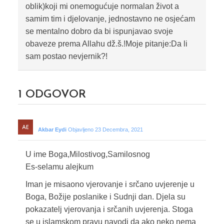
oblik)koji mi onemogućuje normalan život a
samim tim i djelovanje, jednostavno ne osjećam
se mentalno dobro da bi ispunjavao svoje
obaveze prema Allahu dž.š.!Moje pitanje:Da li
sam postao nevjernik?!
1
ODGOVOR
Akbar Eydi
Objavljeno 23 Decembra, 2021
U ime Boga,Milostivog,Samilosnog
Es-selamu alejkum
Iman je misaono vjerovanje i srčano uvjerenje u
Boga, Božije poslanike i Sudnji dan. Djela su
pokazatelj vjerovanja i srčanih uvjerenja. Stoga
se u islamskom pravu navodi da ako neko nema