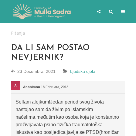
Pitanja
DA LI SAM POSTAO
NEVJERNIK?
23 Decembra, 2021
Ljudska djela
Anonimno
18 Februara, 2013
Sellam alejkum!Jedan period svog života
nastojao sam da živim po Islamskim
načelima,međutim kao osoba koja je konstantno
proživljavala psiho-fizička traumatološka
iskustva kao posljedica javlja se PTSD(hroničan