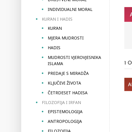
INDIVIDUALNI MORAL
KUR’AN I HADIS
KUR’AN
MJERA MUDROSTI
HADIS
MUDROSTI VJEROVJESNIKA
ISLAMA
1
O
PREDAJE S MIRADŽA
KLJUČEVI ŽIVOTA
ČETRDESET HADISA
FILOZOFIJA I IRFAN
EPISTEMOLOGIJA
ANTROPOLOGIJA
FILOZOFIJA