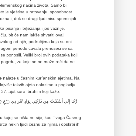
h plemenskog načina života. Samo bi
to je vještina u ratovanju, sposobnost
oznati, dok se drugi ljudi nisu spominjali.
pisanja i bilježanja i još važnije,
ju, bit će nam lakše shvatiti ovaj
vakog od njih, područjima koja su oni
 dugom periodu čuvala prenoseći se sa
e ponosili. Veliki broj ovih podataka koji
li pogrdu, za koje se ne može reći da ne
e nalaze u časnim kur’anskim ajetima. Na
jviše takvih ajeta nalazimo u poglavlju
i 37. ajet sure Ibrahim koji kaže:
رَّبَّنَا إِنِّي أَسْكَنتُ مِن ذُرِّيَّتِي بِوَادٍ غَيْرِ ذِي زَرْعٍ عِند
u kojoj se ništa ne sije, kod Tvoga Časnog
rca nekih ljudi čeznu za njima i opskrbi ih