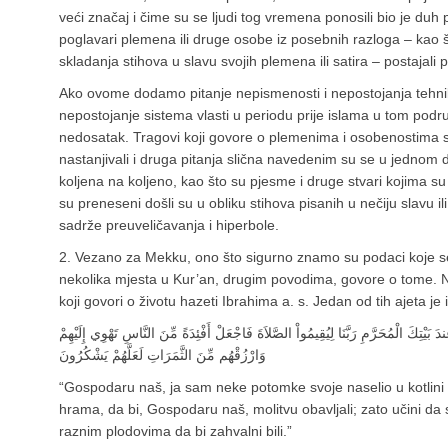
veći značaj i čime su se ljudi tog vremena ponosili bio je du
poglavari plemena ili druge osobe iz posebnih razloga – kao š
skladanja stihova u slavu svojih plemena ili satira – postajali p
Ako ovome dodamo pitanje nepismenosti i nepostojanja tehnika 
nepostojanje sistema vlasti u periodu prije islama u tom područ
nedosatak. Tragovi koji govore o plemenima i osobenostima s
nastanjivali i druga pitanja slična navedenim su se u jednom
koljena na koljeno, kao što su pjesme i druge stvari kojima su s
su preneseni došli su u obliku stihova pisanih u nečiju slavu i
sadrže preuveličavanja i hiperbole.
2. Vezano za Mekku, ono što sigurno znamo su podaci koje s
nekolika mjesta u Kur’an, drugim povodima, govore o tome. Na
koji govori o životu hazeti Ibrahima a. s. Jedan od tih ajeta je 
َ بَيْتِكَ الْمُحَرَّمِ رَبَّنَا لِيُقِيمُواْ الصَّلاَةَ فَاجْعَلْ أَفْئِدَةً مِّنَ النَّاسِ تَهْوِي إِلَيْهِمْ
وَارْزُقْهُم مِّنَ الثَّمَرَاتِ لَعَلَّهُمْ يَشْكُرُونَ
“Gospodaru naš, ja sam neke potomke svoje naselio u kotlini 
hrama, da bi, Gospodaru naš, molitvu obavljali; zato učini da s
raznim plodovima da bi zahvalni bili.”