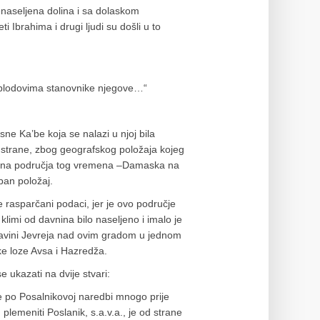
enaseljena dolina i sa dolaskom
 Ibrahima i drugi ljudi su došli u to
 plodovima stanovnike njegove…“
sne Ka’be koja se nalazi u njoj bila
strane, zbog geografskog položaja kojeg
ijena područja tog vremena –Damaska na
ban položaj.
e rasparčani podaci, jer je ovo područje
 klimi od davnina bilo naseljeno i imalo je
adavini Jevreja nad ovim gradom u jednom
e loze Avsa i Hazredža.
ukazati na dvije stvari:
e po Posalnikovoj naredbi mnogo prije
plemeniti Poslanik, s.a.v.a., je od strane