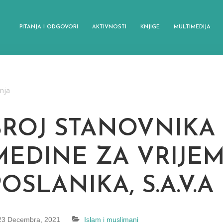
PITANJA I ODGOVORI
AKTIVNOSTI
KNJIGE
MULTIMEDIJA
anja
BROJ STANOVNIKA 
MEDINE ZA VRIJE
OSLANIKA, S.A.V.A
23 Decembra, 2021
Islam i muslimani