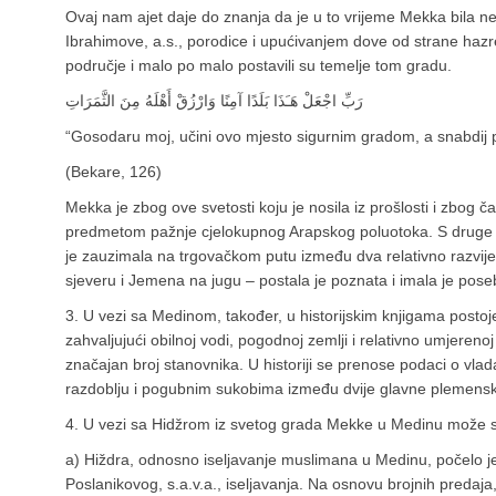
Ovaj nam ajet daje do znanja da je u to vrijeme Mekka bila n
Ibrahimove, a.s., porodice i upućivanjem dove od strane hazreti
područje i malo po malo postavili su temelje tom gradu.
رَبِّ اجْعَلْ هَـَذَا بَلَدًا آمِنًا وَارْزُقْ أَهْلَهُ مِنَ الثَّمَرَاتِ
“Gosodaru moj, učini ovo mjesto sigurnim gradom, a snabdij
(Bekare, 126)
Mekka je zbog ove svetosti koju je nosila iz prošlosti i zbog ča
predmetom pažnje cjelokupnog Arapskog poluotoka. S druge 
je zauzimala na trgovačkom putu između dva relativno razv
sjeveru i Jemena na jugu – postala je poznata i imala je pose
3. U vezi sa Medinom, također, u historijskim knjigama postoj
zahvaljujući obilnoj vodi, pogodnoj zemlji i relativno umjerenoj
značajan broj stanovnika. U historiji se prenose podaci o vl
razdoblju i pogubnim sukobima između dvije glavne plemensk
4. U vezi sa Hidžrom iz svetog grada Mekke u Medinu može se 
a) Hiždra, odnosno iseljavanje muslimana u Medinu, počelo j
Poslanikovog, s.a.v.a., iseljavanja. Na osnovu brojnih predaja, 