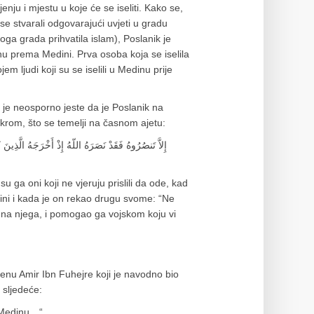
ju i mjestu u koje će se iseliti. Kako se,
e stvarali odgovarajući uvjeti u gradu
ga grada prihvatila islam), Poslanik je
u prema Medini. Prva osoba koja se iselila
 ljudi koji su se iselili u Medinu prije
o je neosporno jeste da je Poslanik na
krom, što se temelji na časnom ajetu:
إِلاَّ تَنصُرُوهُ فَقَدْ نَصَرَهُ اللّهُ إِذْ أَخْرَجَهُ الَّذِينَ ك
ga oni koji ne vjeruju prislili da ode, kad
ćini i kada je on rekao drugu svome: “Ne
je na njega, i pomogao ga vojskom koju vi
enu Amir Ibn Fuhejre koji je navodno bio
 sljedeće:
u Medinu…“