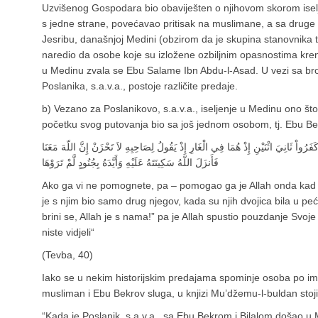
Uzvišenog Gospodara bio obaviješten o njihovom skorom iseljen
s jedne strane, povećavao pritisak na muslimane, a sa druge s
Jesribu, današnjoj Medini (obzirom da je skupina stanovnika to
naredio da osobe koje su izložene ozbiljnim opasnostima kren
u Medinu zvala se Ebu Salame Ibn Abdu-l-Asad. U vezi sa brojem
Poslanika, s.a.v.a., postoje različite predaje.
b) Vezano za Poslanikovo, s.a.v.a., iseljenje u Medinu ono št
početku svog putovanja bio sa još jednom osobom, tj. Ebu Be
َفَرُواْ ثَانِيَ اثْنَيْنِ إِذْ هُمَا فِي الْغَارِ إِذْ يَقُولُ لِصَاحِبِهِ لاَ تَحْزَنْ إِنَّ اللّهَ مَعَنَا
فَأَنزَلَ اللّهُ سَكِينَتَهُ عَلَيْهِ وَأَيَّدَهُ بِجُنُودٍ لَّمْ تَرَوْهَا
Ako ga vi ne pomognete, pa – pomogao ga je Allah onda kad su 
je s njim bio samo drug njegov, kada su njih dvojica bila u pe
brini se, Allah je s nama!” pa je Allah spustio pouzdanje Svo
niste vidjeli“
(Tevba, 40)
Iako se u nekim historijskim predajama spominje osoba po im
musliman i Ebu Bekrov sluga, u knjizi Mu’džemu-l-buldan stoji
“Kada je Poslanik, s.a.v.a., sa Ebu Bekrom i Bilalom došao 