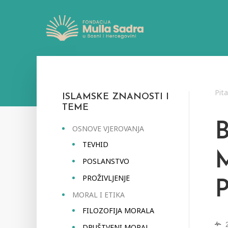
Pit
ISLAMSKE ZNANOSTI I
TEME
OSNOVE VJEROVANJA
TEVHID
POSLANSTVO
PROŽIVLJENJE
P
MORAL I ETIKA
FILOZOFIJA MORALA
DRUŠTVENI MORAL