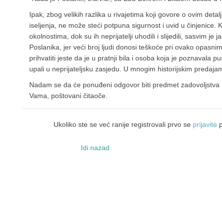
Ipak, zbog velikih razlika u rivajetima koji govore o ovim de
iseljenja, ne može steći potpuna sigurnost i uvid u činjenice. 
okolnostima, dok su ih neprijatelji uhodili i slijedili, sasvim je ja
Poslanika, jer veći broj ljudi donosi teškoće pri ovako opasn
prihvatiti jeste da je u pratnji bila i osoba koja je poznavala p
upali u neprijateljsku zasjedu. U mnogim historijskim predaj
Nadam se da će ponuđeni odgovor biti predmet zadovoljstva U
Vama, poštovani čitaoče.
Ukoliko ste se već ranije registrovali prvo se
prijavite
p
Idi nazad