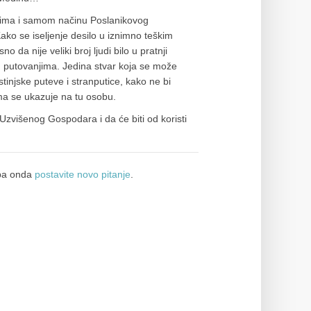
taljima i samom načinu Poslanikovog
Kako se iseljenje desilo u iznimno teškim
sno da nije veliki broj ljudi bilo u pratnji
im putovanjima. Jedina stvar koja se može
ustinjske puteve i stranputice, kako ne bi
ama se ukazuje na tu osobu.
zvišenog Gospodara i da će biti od koristi
a onda
postavite novo pitanje
.