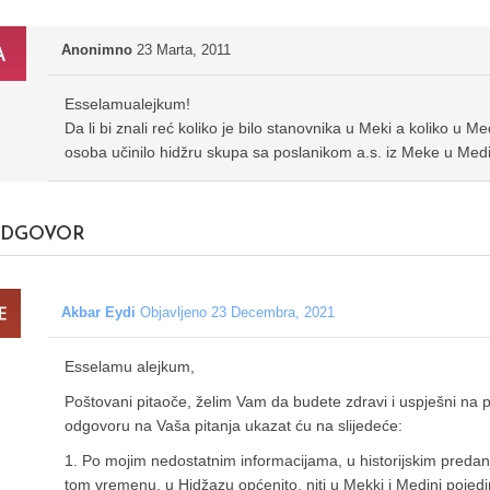
Anonimno
23 Marta, 2011
Esselamualejkum!
Da li bi znali reć koliko je bilo stanovnika u Meki a koliko u Me
osoba učinilo hidžru skupa sa poslanikom a.s. iz Meke u Med
DGOVOR
Akbar Eydi
Objavljeno 23 Decembra, 2021
Esselamu alejkum,
Poštovani pitaoče, želim Vam da budete zdravi i uspješni na p
odgovoru na Vaša pitanja ukazat ću na slijedeće:
1. Po mojim nedostatnim informacijama, u historijskim predan
tom vremenu, u Hidžazu općenito, niti u Mekki i Medini pojed