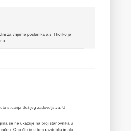
dini za vrijeme poslanika a.s. I koliko je
inu.
utu sticanja Božijeg zadovoljstva. U
jima se ne ukazuje na broj stanovnika u
inačno. Ono što je u tom razdoblju imalo