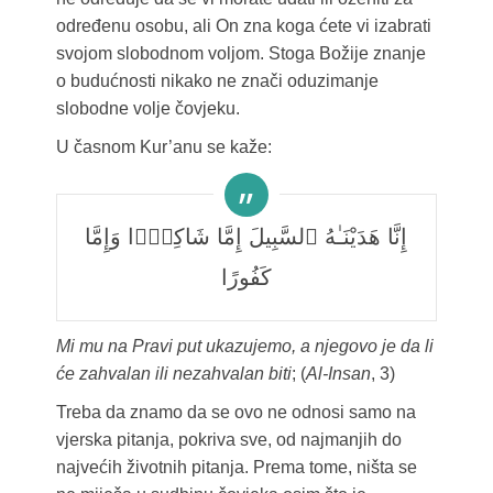
određenu osobu, ali On zna koga ćete vi izabrati
svojom slobodnom voljom. Stoga Božije znanje
o budućnosti nikako ne znači oduzimanje
slobodne volje čovjeku.
U časnom Kur’anu se kaže:
إِنَّا هَدَيْنَـٰهُ ٱلسَّبِيلَ إِمَّا شَاكِرًۭا وَإِمَّا
كَفُورًا
Mi mu na Pravi put ukazujemo, a njegovo je da li
će zahvalan ili nezahvalan biti
; (
Al-Insan
, 3)
Treba da znamo da se ovo ne odnosi samo na
vjerska pitanja, pokriva sve, od najmanjih do
najvećih životnih pitanja. Prema tome, ništa se