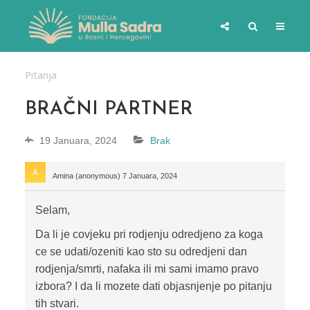
Pitanja
BRAČNI PARTNER
19 Januara, 2024
Brak
Amina (anonymous)
7 Januara, 2024
Selam,
Da li je covjeku pri rodjenju odredjeno za koga
ce se udati/ozeniti kao sto su odredjeni dan
rodjenja/smrti, nafaka ili mi sami imamo pravo
izbora? I da li mozete dati objasnjenje po pitanju
tih stvari.