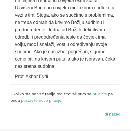
ne miješa u sudbinu čovjeka osim što je
Uzvišeni Bog dao čovjeku moć izbora i odluke u
vezi s tim. Stoga, ako se suočimo s problemima,
ne treba odmah da krivimo Božiju sudbinu i
predodređenje. Jedna od Božjih definitivnih
odredbi i predodređenja jeste da čovjek ima
volju, moć i snalažljivost u određivanju svoje
sudbine. Ako je naš izbor pogrešan, sigurno
ćemo biti na krivom putu, a ako je ispravan, čeka
nas sretna sudbina.
Prof. Akbar Eydi
Ukoliko ste se već ranije registrovali prvo se
prijavite
pa
onda
postavite novo pitanje
.
Idi nazad