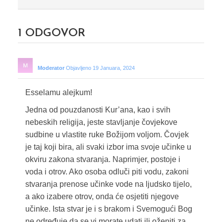
1
ODGOVOR
Moderator
Objavljeno 19 Januara, 2024
Esselamu alejkum!
Jedna od pouzdanosti Kur’ana, kao i svih
nebeskih religija, jeste stavljanje čovjekove
sudbine u vlastite ruke Božijom voljom. Čovjek
je taj koji bira, ali svaki izbor ima svoje učinke u
okviru zakona stvaranja. Naprimjer, postoje i
voda i otrov. Ako osoba odluči piti vodu, zakoni
stvaranja prenose učinke vode na ljudsko tijelo,
a ako izabere otrov, onda će osjetiti njegove
učinke. Ista stvar je i s brakom i Svemogući Bog
ne određuje da se vi morate udati ili oženiti za