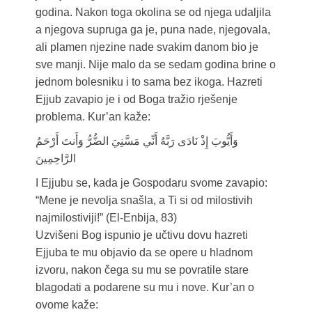
godina. Nakon toga okolina se od njega udaljila
a njegova supruga ga je, puna nade, njegovala,
ali plamen njezine nade svakim danom bio je
sve manji. Nije malo da se sedam godina brine o
jednom bolesniku i to sama bez ikoga. Hazreti
Ejjub zavapio je i od Boga tražio rješenje
problema. Kur’an kaže:
وَأَيُّوبَ إِذْ نَادَى رَبَّهُ أَنِّي مَسَّنِيَ الضُّرُّ وَأَنتَ أَرْحَمُ
الرَّاحِمِينَ
I Ejjubu se, kada je Gospodaru svome zavapio:
“Mene je nevolja snašla, a Ti si od milostivih
najmilostiviji!” (El-Enbija, 83)
Uzvišeni Bog ispunio je učtivu dovu hazreti
Ejjuba te mu objavio da se opere u hladnom
izvoru, nakon čega su mu se povratile stare
blagodati a podarene su mu i nove. Kur’an o
ovome kaže: