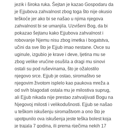
jezik i široka ruka. Šejtan je kazao Gospodaru da
je Ejjubova zahvalnost zbog toga što nije okusio
teškoće jer ako bi se našao u njima njegova
zahvalnost bi se umanjila. Uzvišeni Bog, da bi
pokazao šejtanu kako Ejjubova zahvalnost i
robovanje Njemu nisu zbog imetka i bogatstva,
učini da sve što je Ejjub imao nestane. Ovce su
uginule, izgubio je krave i deve, ljetina mu se
zbog velike vrućine osušila a dragi mu sinovi
ostali su pod ruševinama, što je ožalostilo
njegovo srce. Ejjub je ostao, siromaštvo se
njegovim životom isplelo kao paukova mreža a
od svih blagodati ostala mu je milostiva suprug,
ali Ejjub nikada nije prestao zahvaljivati Bogu na
Njegovoj milosti i velikodušnosti. Ejjub se našao
u teškom iskušenju siromaštvom a ono što je
upotpunilo ova iskušenja jeste teška bolest koja
je trajala 7 godina, ili prema riječima nekih 17