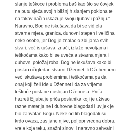
slanje teškoće i problema baš kao što se čovjek
na putu sjeća svojih bližnjih slanjem poklona te
na takav način iskazuje svoju ljubav i pažnju.”
Naravno, Bog ne iskušava da bi se vidjela
stvarna mjera, granica, duhovni stepen i veličina
neke osobe, jer Bog je znalac o zbiljama svih
stvari, već iskušava, znači, izlaže nevoljama i
teškoćama kako bi se uvećala stvarna mjera i
duhovni položaj roba. Bog ne iskušava kako bi
postao očigledan stvarni Džennet ili Džehennem
već iskušava problemima i teškoćama pa da
onaj koji želi ide u Džennet i da za vrijeme
teškoće postane dostojan Dženneta. Priča
hazreti Ejjuba je priča poslanika koji je uživao
razne materijalne i duhovne blagodati i uvijek je
bio zahvalan Bogu. Neke od tih blagodati su:
krdo ovaca, zasijane njive, poljoprivredna dobra,
vrela koja teku, snažni sinovi i naravno zahvalni