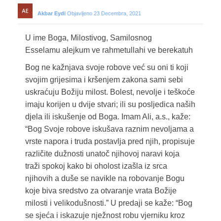
Akbar Eydi
Objavljeno 23 Decembra, 2021
U ime Boga, Milostivog, Samilosnog
Esselamu alejkum ve rahmetullahi ve berekatuh
Bog ne kažnjava svoje robove već su oni ti koji
svojim grijesima i kršenjem zakona sami sebi
uskraćuju Božiju milost. Bolest, nevolje i teškoće
imaju korijen u dvije stvari; ili su posljedica naših
djela ili iskušenje od Boga. Imam Ali, a.s., kaže:
“Bog Svoje robove iskušava raznim nevoljama a
vrste napora i truda postavlja pred njih, propisuje
različite dužnosti unatoč njihovoj naravi koja
traži spokoj kako bi oholost izašla iz srca
njihovih a duše se navikle na robovanje Bogu
koje biva sredstvo za otvaranje vrata Božije
milosti i velikodušnosti.” U predaji se kaže: “Bog
se sjeća i iskazuje nježnost robu vjerniku kroz