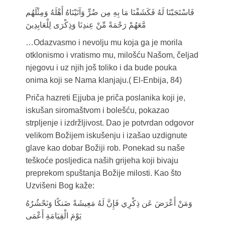
فَاسْتَجَبْنَا لَهُ فَكَشَفْنَا مَا بِهِ مِن ضُرٍّ وَآتَيْنَاهُ أَهْلَهُ وَمِثْلَهُم
مَّعَهُمْ رَحْمَةً مِّنْ عِندِنَا وَذِكْرَى لِلْعَابِدِينَ
…Odazvasmo i nevolju mu koja ga je morila
otklonismo i vratismo mu, milošću Našom, čeljad
njegovu i uz njih još toliko i da bude pouka
onima koji se Nama klanjaju.( El-Enbija, 84)
Priča hazreti Ejjuba je priča poslanika koji je,
iskušan siromaštvom i bolešću, pokazao
strpljenje i izdržljivost. Dao je potvrdan odgovor
velikom Božijem iskušenju i izašao uzdignute
glave kao dobar Božiji rob. Ponekad su naše
teškoće posljedica naših grijeha koji bivaju
preprekom spuštanja Božije milosti. Kao što
Uzvišeni Bog kaže:
وَمَنْ أَعْرَضَ عَن ذِكْرِي فَإِنَّ لَهُ مَعِيشَةً ضَنكًا وَنَحْشُرُهُ
يَوْمَ الْقِيَامَةِ أَعْمَى