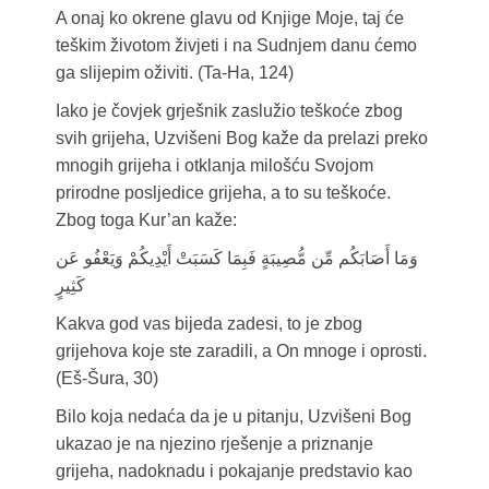
A onaj ko okrene glavu od Knjige Moje, taj će
teškim životom živjeti i na Sudnjem danu ćemo
ga slijepim oživiti. (Ta-Ha, 124)
Iako je čovjek grješnik zaslužio teškoće zbog
svih grijeha, Uzvišeni Bog kaže da prelazi preko
mnogih grijeha i otklanja milošću Svojom
prirodne posljedice grijeha, a to su teškoće.
Zbog toga Kur’an kaže:
وَمَا أَصَابَكُم مِّن مُّصِيبَةٍ فَبِمَا كَسَبَتْ أَيْدِيكُمْ وَيَعْفُو عَن
كَثِيرٍ
Kakva god vas bijeda zadesi, to je zbog
grijehova koje ste zaradili, a On mnoge i oprosti.
(Eš-Šura, 30)
Bilo koja nedaća da je u pitanju, Uzvišeni Bog
ukazao je na njezino rješenje a priznanje
grijeha, nadoknadu i pokajanje predstavio kao