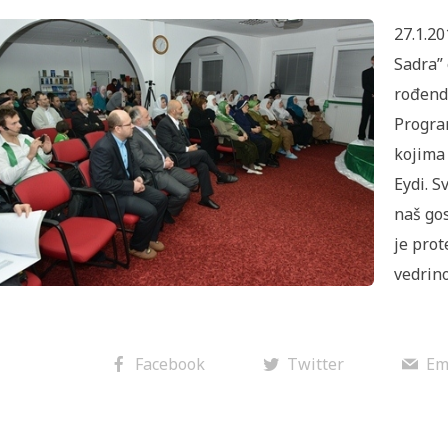
27.1.20
Sadra”
rođend
Program
kojima 
Eydi. 
naš gos
je prot
vedrin
Facebook
Twitter
Em