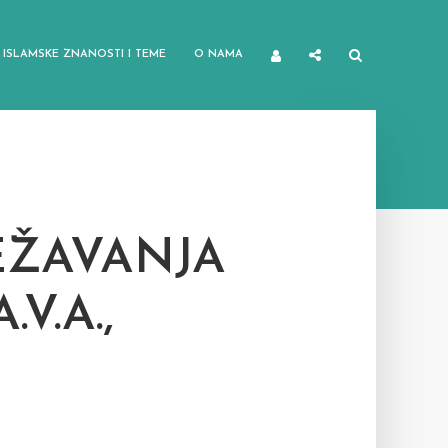
ISLAMSKE ZNANOSTI I TEME
O NAMA
EŽAVANJA
V.A.,