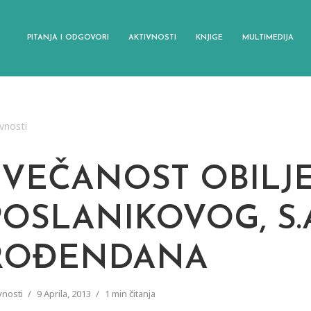
PITANJA I ODGOVORI
AKTIVNOSTI
KNJIGE
MULTIMEDIJA
vnosti
SVEČANOST OBILJ
OSLANIKOVOG, S.A.
ROĐENDANA
vnosti
9 Aprila, 2013
1 min čitanja