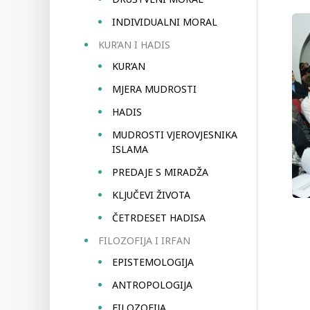
INDIVIDUALNI MORAL
KUR’AN I HADIS
KUR’AN
MJERA MUDROSTI
HADIS
MUDROSTI VJEROVJESNIKA
ISLAMA
PREDAJE S MIRADŽA
KLJUČEVI ŽIVOTA
ČETRDESET HADISA
FILOZOFIJA I IRFAN
EPISTEMOLOGIJA
ANTROPOLOGIJA
FILOZOFIJA