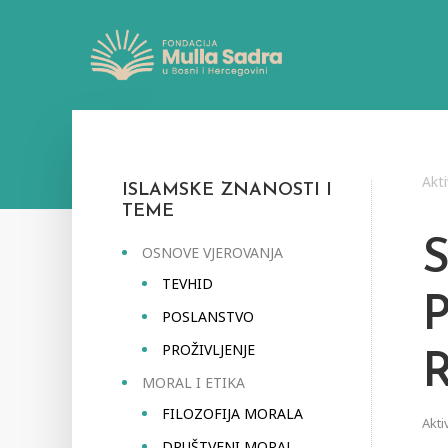
Akti
ISLAMSKE ZNANOSTI I
TEME
OSNOVE VJEROVANJA
TEVHID
P
POSLANSTVO
PROŽIVLJENJE
MORAL I ETIKA
FILOZOFIJA MORALA
Akti
DRUŠTVENI MORAL