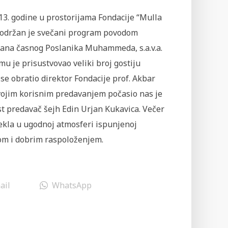
13. godine u prostorijama Fondacije “Mulla
 održan je svečani program povodom
ana časnog Poslanika Muhammeda, s.a.v.a.
u je prisustvovao veliki broj gostiju
se obratio direktor Fondacije prof. Akbar
Svojim korisnim predavanjem počasio nas je
t predavač šejh Edin Urjan Kukavica. Večer
ekla u ugodnoj atmosferi ispunjenoj
om i dobrim raspoloženjem.
ail
WhatsApp