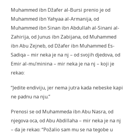
Muhammed ibn Džafer al-Bursi prenio je od
Muhammed ibn Yahyaa al-Armanija, od
Muhammed ibn Sinan ibn Abdullah al-Sinani al-
Za­hirija, od Junus ibn Zabijana, od Muhammed
ibn Abu Zejneb, od Džafer ibn Muhammed Es-
Sadiqa – mir neka je na nj – od svojih djedova, od
Emir al-mu’minina – mir neka je na nj – koji je
rekao:
“Jedite endiviju, jer nema jutra kada nebeske kapi
ne padnu na nju.”
Prenosi se od Muhammeda ibn Abu Nasra, od
njegova oca, od Abu Abdillaha – mir neka je na nj
– da je rekao: “Požalio sam mu se na te­gobe u