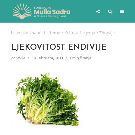
Islamske znanosti i teme
•
Kultura življenja
•
Zdravlje
LJEKOVITOST ENDIVIJE
Zdravlje
19 Februara, 2011
1 min čitanja