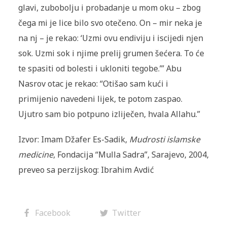
glavi, zubobolju i probadanje u mom oku – zbog
čega mi je lice bilo svo otečeno. On – mir neka je
na nj – je rekao: ‘Uzmi ovu endiviju i iscijedi njen
sok. Uzmi sok i njime prelij grumen šećera. To će
te spasiti od bolesti i ukloniti tegobe.’” Abu
Nasrov otac je rekao: “Otišao sam kući i
primijenio navedeni lijek, te potom zaspao.
Ujutro sam bio pot­puno izliječen, hvala Allahu.”
Izvor: Imam Džafer Es-Sadik,
Mudrosti islamske
medicine
, Fondacija “Mulla Sadra”, Sarajevo, 2004,
preveo sa perzijskog: Ibrahim Avdić
Facebook
Twitter