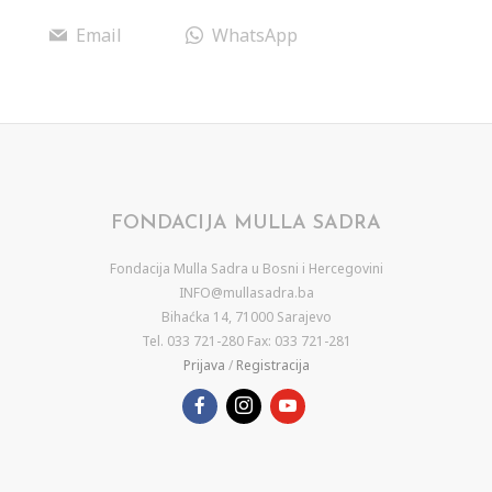
Email
WhatsApp
FONDACIJA MULLA SADRA
Fondacija Mulla Sadra u Bosni i Hercegovini
INFO@mullasadra.ba
Bihaćka 14, 71000 Sarajevo
Tel. 033 721-280 Fax: 033 721-281
Prijava
/
Registracija