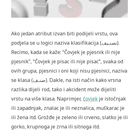
Ako jedan atribut izvan biti podijeli vrstu, ova
podjela se u logici naziva klasifikacija (تصنـيف).
Recimo, kada se kaže: “Čovjek je pjesnik ili nije
pjesnik”, “Čovjek je pisac ili nije pisac”, svaka od
ovih grupa, pjesnici i oni koji nisu pjesnici, naziva
se klasa (صنـف). Dakle, na isti način kako vrsna
razlika dijeli rod, tako i akcident može dijeliti
vrstu na više klasa. Naprimjer,
čovjek
je istočnjak
ili zapadnjak, znalac je ili neznalica, muškarac je
ili žena itd. Grožđe je zeleno ili crveno, slatko je ili
gorko, krupnoga je zrna ili sitnoga itd.