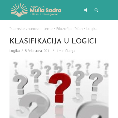
Islamske znanosti i teme
•
Filozofija i Irfan
•
Logika
KLASIFIKACIJA U LOGICI
Logika
5 Februara, 2011
1 min čitanja