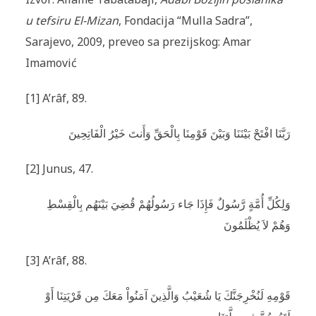
u tefsiru El-Mizan
, Fondacija “Mulla Sadra”,
Sarajevo, 2009, preveo sa prezijskog: Amar
Imamović
[1] A’râf, 89.
رَبَّنَا افْتَحْ بَيْنَنَا وَبَيْنَ قَوْمِنَا بِالْحَقِّ وَأَنتَ خَيْرُ الْفَاتِحِينَ
[2] Junus, 47.
وَلِكُلِّ أُمَّةٍ رَّسُولٌ فَإِذَا جَاء رَسُولُهُمْ قُضِيَ بَيْنَهُم بِالْقِسْطِ
وَهُمْ لاَ يُظْلَمُونَ
[3] A’râf, 88.
قَوْمِهِ لَنُخْرِجَنَّكَ يَا شُعَيْبُ وَالَّذِينَ آمَنُواْ مَعَكَ مِن قَرْيَتِنَا أَوْ