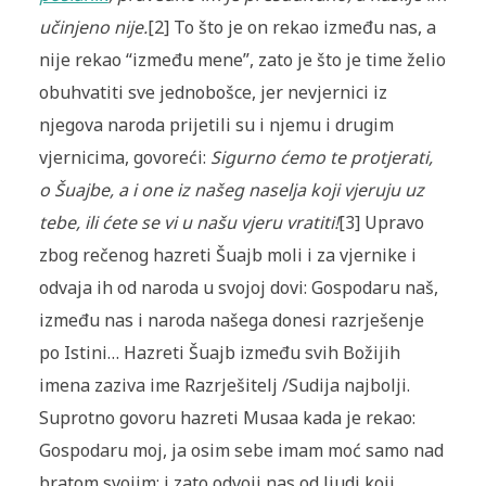
učinjeno nije.
[2] To što je on rekao između nas, a
nije rekao “iz­među mene”, zato je što je time želio
obuhvatiti sve jednobošce, jer ne­vjernici iz
njegova naroda prijetili su i njemu i drugim
vjernicima, go­vo­reći:
Sigurno ćemo te protjerati,
o Šuajbe, a i one iz našeg naselja koji vje­ruju uz
tebe, ili ćete se vi u našu vjeru vratiti!
[3] Upravo
zbog rečenog ha­zreti Šuajb moli i za vjernike i
odvaja ih od naroda u svojoj dovi: Go­spo­daru naš,
između nas i naroda našega donesi razrješenje
po Istini… Ha­zreti Šuajb između svih Božijih
imena zaziva ime Razrješitelj /Sudija naj­bolji.
Suprotno govoru hazreti Musaa kada je rekao:
Gospodaru moj, ja osim sebe imam moć samo nad
bratom svojim; i zato odvoji nas od ljudi koji