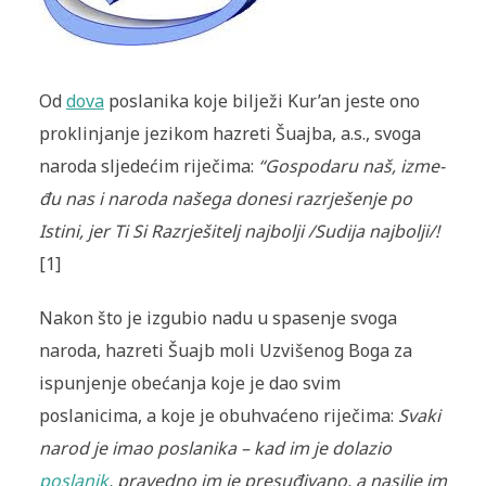
Od
dova
poslanika koje bilježi Kur’an jeste ono
proklinjanje jezikom ha­zreti Šuajba, a.s., svoga
naroda sljedećim riječima:
“Gospodaru naš, iz­me­
đu nas i naroda našega donesi razrješenje po
Istini, jer Ti Si Razrje­ši­telj najbolji /Sudija najbolji/!
[1]
Nakon što je izgubio nadu u spasenje svo­ga
naroda, hazreti Šuajb moli Uzvišenog Boga za
ispunjenje obećanja koje je dao svim
poslanicima, a koje je obuhvaćeno riječima:
Svaki
narod je imao poslanika – kad im je dolazio
poslanik
, pravedno im je presuđivano, a nasilje im