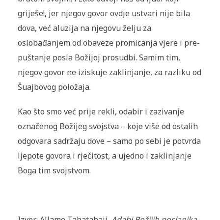
griješe!, jer njegov govor ovdje ustvari nije bila
dova, već alu­zi­ja na njegovu želju za
oslobađanjem od obaveze promicanja vjere i pre­
puš­tanje posla Božijoj prosudbi. Samim tim,
njegov govor ne iziskuje za­kli­njanje, za razliku od
Šuajbovog položaja.
Kao što smo već prije rekli, odabir i zazivanje
označenog Božijeg svoj­stva – koje više od ostalih
odgovara sadržaju dove – samo po sebi je po­­tvrda
ljepote govora i rječitost, a ujedno i zaklinjanje
Boga tim svoj­stvom.
Izvor: Allame Tabatabaji,
Adabi Božijih poslanika