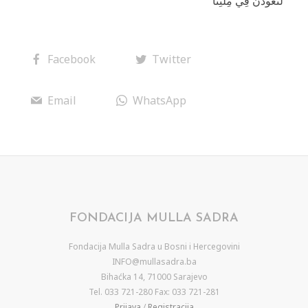
لَتَعُودُنَّ فِي مِلَّتِنَا
Facebook
Twitter
Email
WhatsApp
FONDACIJA MULLA SADRA
Fondacija Mulla Sadra u Bosni i Hercegovini
INFO@mullasadra.ba
Bihaćka 14, 71000 Sarajevo
Tel. 033 721-280 Fax: 033 721-281
Prijava
/
Registracija