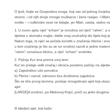
O ljudi, bojte se Gospodara svoga, koji vas od jednog čovjeka
stvorio, i od njih dvoje mnoge muškarce i žene rasijao. I Alla
molite – i rodbinske veze ne kidajte, jer Allah, zaista, stalno 
1. U ovom ajetu riječ “erham” je množina od riječi “rahim”, a o
djeteta u stomaku majke, dakle onaj unutrašnji dio tijela koji
Nakon toga, ta riječ se počela koristiti u značenju blizine i s
u tom značenju je što su se svi srodnici razvili iz jedne matern
“rahim” označava blizinu, a riječ “erham” srodnike.
2. Pažnja Kur’ana prema ovoj temi
Kur’an pridaje velik značaj i obraća posebnu pažnju na sljed
a) Zajedništvo uže porodice
b) Pleme i narod, odnosno šira društvena zajednica
Što se tiče prvog termina, postoje mnogobrojni ajeti koji ukaz
ajet:
[LARGE]
A srodnici, po Allahovoj Knjizi, preči su jedni drugima
Ili sljedeći ajet, koji kaže: