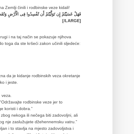
a Zemlji činili i rodbinske veze kidali!
فَهَلْ عَسَيْتُمْ إِن تَوَلَّيْتُمْ أَن تُفْسِدُوا فِی الْأَرْضِ وَتُقَط
[/LARGE]
ugi i na taj način se pokazuje njihova
 toga da ste kršeći zakon učinili sljedeće:
zna da je kidanje rodbinskih veza okretanje
ko i jeste.
h veza.
 “Održavajte rodbinske veze jer to
koristi i dobra.”
bog nekoga ili nečega biti zadovoljni, ali
zbog nje zaslužujete džehennemsku vatru.”
ljan i to stavlja na mjesto zadovoljstva i