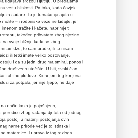
a udaljava srdžbu i ljutnju. U predajama
nu vrstu bliskosti. Pa tako, kada čovjek
eljeza sudare. To je tumačenje ajeta u
molite – i rodbinske veze ne kidajte, jer
m imenom tražite i kažete, naprimjer:
 stranu, također, prihvatate zbog njezine
u na svoje bližnje kada se zbog
o mi amidže, to sam uradio, ili to nisam
dži ili tetki imate veliko poštovanje.
oštuju i da su jedni drugima smiraj, ponos i
no društveno utočište. U biti, svaki član
će i obilne plodove. Kidanjem tog korijena
luži za potpalu, jer nije lijepo, ne daje
 na način kako je pojašnjena,
ne porodice zbog rađanja djeteta od jednog
ja postoji u materiji postojanja ovih
aginarne prirode već je to istinska i
dne maternice. I upravo iz tog razloga