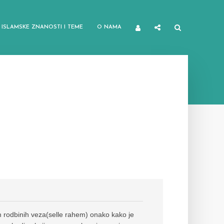
ISLAMSKE ZNANOSTI I TEME
O NAMA
 rodbinih veza(selle rahem) onako kako je