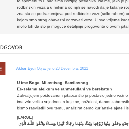
to spomenuto u hadisima Bozijeg poslanika. Naime, jako je p
rodbinskih veza a u nekima od njih se navodi da je kidanje rodb
zna sta se podrazumijeva pod rodbinske veze(selle rahem) od
kojom smo strog obavezni odrzavati veze. U ovo vrijeme kada 
molio bih da sto je moguce detaljnije progovorite o ovom pitan
DGOVOR
Akbar Eydi
Objavljeno 23 Decembra, 2021
U ime Boga, Milostivog, Samilosnog
Es-selamu alejkum ve rahmetullahi ve berekatuh
Zahvaljujem poštovanom pitaocu što je postavio jedno važno k
ima vrlo veliku vrijednost a koje se, nažalost, danas zaboravil
bismo rasvijetlili ovu temu, analizirat ćemo kur’anske ajete i 
[LARGE]
ِدَةٍ وَخَلَقَ مِنْهَا زَوْجَهَا وَبَثَّ مِنْهُمَا رِجَالًا كَثِيرًا وَنِسَاءً وَاتَّقُوا اللَّـهَ الَّذِی