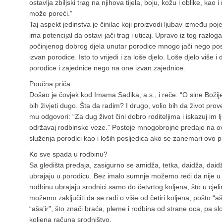
ostavlja zbiljski trag na njihova tijela, boju, kožu i oblike, kao 
može poreći.”
Taj aspekt jedinstva je činilac koji proizvodi ljubav između po
ima potencijal da ostavi jači trag i uticaj. Upravo iz tog razlog
počinjenog dobrog djela unutar porodice mnogo jači nego poslj
izvan porodice. Isto to vrijedi i za loše djelo. Loše djelo više 
porodice i zajednice nego na one izvan zajednice.
Poučna priča:
Došao je čovjek kod Imama Sadika, a.s., i reče: “O sine Božij
bih živjeti dugo. Šta da radim? I drugo, volio bih da život pro
mu odgovori: “Za dug život čini dobro roditeljima i iskazuj im l
održavaj rodbinske veze.” Postoje mnogobrojne predaje na ovu
služenja porodici kao i loših posljedica ako se zanemari ovo pi
Ko sve spada u rodbinu?
Sa gledišta predaja, zasigurno se amidža, tetka, daidža, daidž
ubrajaju u porodicu. Bez imalo sumnje možemo reći da nije u
rodbinu ubrajaju srodnici samo do četvrtog koljena, što u cjelini
možemo zaključiti da se radi o više od četiri koljena, pošto “aši
“aša’ir”, što znači braća, pleme i rodbina od strane oca, pa
koljena računa srodništvo.