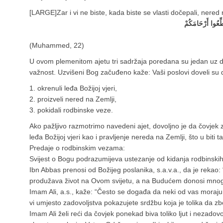
[LARGE]
Zar i vi ne biste, kada biste se vlasti dočepali, nered n
ِّعُوا أَرْحَامَكُمْ
(Muhammed, 22)
U ovom plemenitom ajetu tri sadržaja poredana su jedan uz dr
važnost. Uzvišeni Bog začuđeno kaže: Vaši poslovi doveli su do
1. okrenuli leđa Božijoj vjeri,
2. proizveli nered na Zemlji,
3. pokidali rodbinske veze.
Ako pažljivo razmotrimo navedeni ajet, dovoljno je da čovjek 
leđa Božijoj vjeri kao i pravljenje nereda na Zemlji, što u biti ta
Predaje o rodbinskim vezama:
Svijest o Bogu podrazumijeva ustezanje od kidanja rodbinski
Ibn Abbas prenosi od Božijeg poslanika, s.a.v.a., da je rekao:
produžava život na Ovom svijetu, a na Budućem donosi mnoge 
Imam Ali, a.s., kaže: “Često se događa da neki od vas moraju z
vi umjesto zadovoljstva pokazujete srdžbu koja je tolika da 
Imam Ali želi reći da čovjek ponekad biva toliko ljut i nezadovo