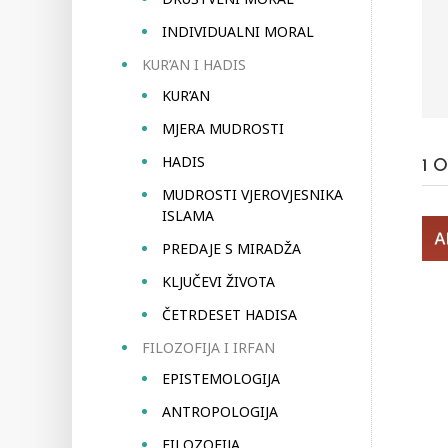
INDIVIDUALNI MORAL
KUR’AN I HADIS
KUR’AN
MJERA MUDROSTI
HADIS
1
O
MUDROSTI VJEROVJESNIKA
ISLAMA
PREDAJE S MIRADŽA
KLJUČEVI ŽIVOTA
ČETRDESET HADISA
FILOZOFIJA I IRFAN
EPISTEMOLOGIJA
ANTROPOLOGIJA
FILOZOFIJA