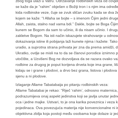
zbog toga ulazi u Vatru. Održavanje rodbinskih veza od čovjek
se kaže da je “rahim” obješen o Božiji tron i s njim ima određe
kida rodbinske veze, čuje se zvuk sličan zvuku kada se dva ž
kojem se kaže: “I Allaha se bojte – s imenom Čijim jedni druge 
Allah, zaista, stalno nad vama bdi.” Dakle, bojte se Boga Čiji
kunem se Bogom da sam to učinio, ili da nisam učinio. I drugu
zakletve Bogom. Na isti način iskazujete strahovanje u odnos
dokazivanja istine ili pobijanja laži kunete njima i kažete: Tak
uradio, a suprotna strana prihvata jer zna da prema amidži, dai
Ukratko, ovdje se misli na to da se članovi porodice iznimno p
utočište, a Uzvišeni Bog ne dozvoljava da se razara ovako važ
rodbine za drugog je poput korijena drveta koje ima grane, liš
kidaju se i grane i plodovi, a drvo bez grana, listova i plodova s
sjenu a ni plodove.
Izlaganje Allame Tabatabaija po pitanju rodbinskih veza:
Allame Tabatabai je rekao: “Riječ ‘rahim’, odnosno maternica,
podrazumijeva onaj aspekt jedinstva koji se javlja unutar jed
oca i jedne majke. Ustvari, to je ona karika poveznica i veza ko
pojedinaca. Ova povezujuća materija nije konvencionalne ni im
objektivna zbilja koja postoji među osobama koje dolaze iz je