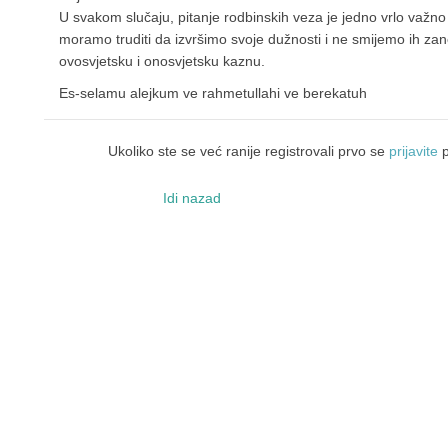
U svakom slučaju, pitanje rodbinskih veza je jedno vrlo važno 
moramo truditi da izvršimo svoje dužnosti i ne smijemo ih zane
ovosvjetsku i onosvjetsku kaznu.
Es-selamu alejkum ve rahmetullahi ve berekatuh
Ukoliko ste se već ranije registrovali prvo se
prijavite
p
Idi nazad