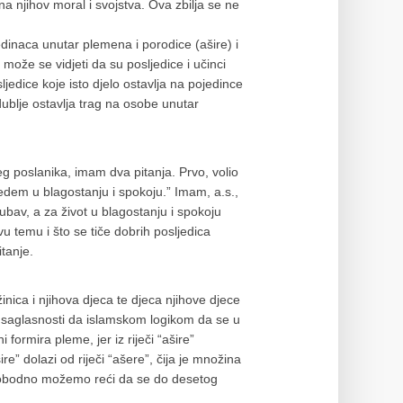
i na njihov moral i svojstva. Ova zbilja se ne
jedinaca unutar plemena i porodice (ašire) i
a može se vidjeti da su posljedice i učinci
edice koje isto djelo ostavlja na pojedince
i dublje ostavlja trag na osobe unutar
eg poslanika, imam dva pitanja. Prvo, volio
vedem u blagostanju i spokoju.” Imam, a.s.,
jubav, a za život u blagostanju i spokoju
 temu i što se tiče dobrih posljedica
tanje.
inica i njihova djeca te djeca njihove djece
 saglasnosti da islamskom logikom da se u
 formira pleme, jer iz riječi “ašire”
re” dolazi od riječi “ašere”, čija je množina
 slobodno možemo reći da se do desetog