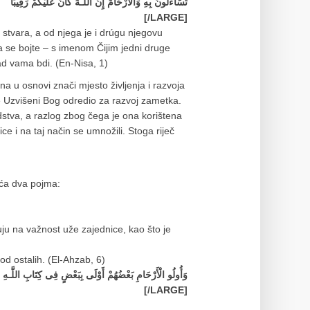
تَسَاءَلُونَ بِهِ وَالْأَرْحَامَ إِنَّ اللَّـهَ كَانَ عَلَيْكُمْ رَقِيبًا
[/LARGE]
 stvara, a od njega je i drúgu njegovu
ha se bojte – s imenom Čijim jedni druge
nad vama bdi. (En-Nisa, 1)
na u osnovi znači mjesto življenja i razvoja
 je Uzvišeni Bog odredio za razvoj zametka.
rodstva, a razlog zbog čega je ona korištena
ice i na taj način se umnožili. Stoga riječ
eća dva pojma:
uju na važnost uže zajednice, kao što je
 od ostalih. (El-Ahzab, 6)
وَأُولُو الْأَرْحَامِ بَعْضُهُمْ أَوْلَى بِبَعْضٍ فِی كِتَابِ اللَّـهِ
[/LARGE]