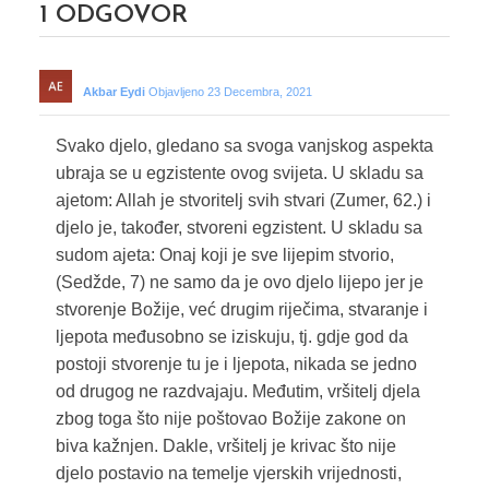
1
ODGOVOR
Akbar Eydi
Objavljeno 23 Decembra, 2021
Svako djelo, gledano sa svoga vanjskog aspekta
ubraja se u egzistente ovog svijeta. U skladu sa
ajetom: Allah je stvoritelj svih stvari (Zumer, 62.) i
djelo je, također, stvoreni egzistent. U skladu sa
sudom ajeta: Onaj koji je sve lijepim stvorio,
(Sedžde, 7) ne samo da je ovo djelo lijepo jer je
stvorenje Božije, već drugim riječima, stvaranje i
ljepota međusobno se iziskuju, tj. gdje god da
postoji stvorenje tu je i ljepota, nikada se jedno
od drugog ne razdvajaju. Međutim, vršitelj djela
zbog toga što nije poštovao Božije zakone on
biva kažnjen. Dakle, vršitelj je krivac što nije
djelo postavio na temelje vjerskih vrijednosti,