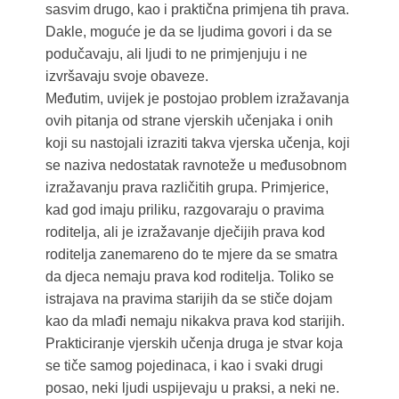
sasvim drugo, kao i praktična primjena tih prava.
Dakle, moguće je da se ljudima govori i da se
podučavaju, ali ljudi to ne primjenjuju i ne
izvršavaju svoje obaveze.
Međutim, uvijek je postojao problem izražavanja
ovih pitanja od strane vjerskih učenjaka i onih
koji su nastojali izraziti takva vjerska učenja, koji
se naziva nedostatak ravnoteže u međusobnom
izražavanju prava različitih grupa. Primjerice,
kad god imaju priliku, razgovaraju o pravima
roditelja, ali je izražavanje dječijih prava kod
roditelja zanemareno do te mjere da se smatra
da djeca nemaju prava kod roditelja. Toliko se
istrajava na pravima starijih da se stiče dojam
kao da mlađi nemaju nikakva prava kod starijih.
Prakticiranje vjerskih učenja druga je stvar koja
se tiče samog pojedinaca, i kao i svaki drugi
posao, neki ljudi uspijevaju u praksi, a neki ne.