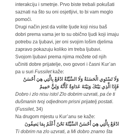
interakciju i smetnje. Prvo biste trebali pokušati
saznati na što su oni osjetljivi, to bi vam moglo
pomoći.
Drugi način jest da volite ljude koji nisu baš
dobri prema vama jer to su obično ljudi koji imaju
potrebu za ljubavi, jer oni svojim lošim djelima
zapravo pokazuju koliko im treba ljubavi.
Svojom ljubavi prema njima možete od njih
učiniti dobre prijatelje, ovo govori i časni Kur’an
pa u suri
Fussilet
kaže:
وَلَا تَسْتَوِي الْحَسَنَةُ وَلَا السَّيِّئَةُ ادْفَعْ بِالَّتِي هِيَ أَحْسَنُ
فَإِذَا الَّذِي بَيْنَكَ وَبَيْنَهُ عَدَاوَةٌ كَأَنَّهُ وَلِيٌّ حَمِيمٌ
Dobro i zlo nisu isto! Zlo dobrim uzvrati, pa će ti
dušmanin tvoj odjednom prisni prijatelj postati.
(
Fussilet
, 34)
Na drugom mjestu u Kur’anu se kaže:
ادْفَعْ بِالَّتِي هِيَ أَحْسَنُ السَّيِّئَةَ نَحْنُ أَعْلَمُ بِمَا يَصِفُونَ
Ti dobrim na zlo uzvrati, a Mi dobro znamo šta