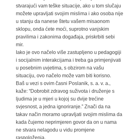
stvarajući vam teške situacije, ako u tom slučaju
možete upravljati svojim mislima i ako osoba nije
u stanju da nanese štetu vašem misaonom
sklopu, onda ćete moći, suprotno vanjskim
pravilima i zakonima događaja, priskrbiti sebi
mir.
Iako je ovo načelo više zastupljeno u pedagogiji
i socijalnim interakcijama i treba ga primjenjivati
u posebnim uvjetima, s obzirom na vašu
situaciju, ovo načelo može vam biti korisno.
Baš u vezi s ovim časni Poslanik, s. a. v. a.,
kaže: “Dobrobit zdravog suživota i druženje s
ljudima je u mjeri u kojoj su dvije trećine
svjesnost, a jedna ignoriranje.” Znači da na
takav način moramo upravljati svojim mislima da
kada čujemo neprimjeren govor da on u nama
ne stvara nelagodu u vidu promjene
raspoloženja.