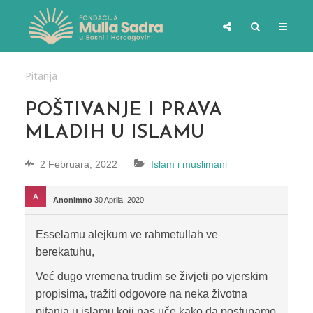
Pitanja
POŠTIVANJE I PRAVA
MLADIH U ISLAMU
2 Februara, 2022
Islam i muslimani
Anonimno
30 Aprila, 2020
Esselamu alejkum ve rahmetullah ve
berekatuhu,
Već dugo vremena trudim se živjeti po vjerskim
propisima, tražiti odgovore na neka životna
pitanja u islamu koji nas uče kako da postupamo