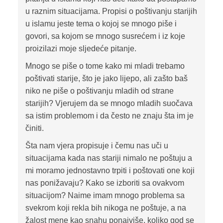
u raznim situacijama. Propisi o poštivanju starijih
u islamu jeste tema o kojoj se mnogo piše i
govori, sa kojom se mnogo susrećem i iz koje
proizilazi moje sljedeće pitanje.
Mnogo se piše o tome kako mi mladi trebamo
poštivati starije, što je jako lijepo, ali zašto baš
niko ne piše o poštivanju mladih od strane
starijih? Vjerujem da se mnogo mladih suočava
sa istim problemom i da često ne znaju šta im je
činiti.
Šta nam vjera propisuje i čemu nas uči u
situacijama kada nas stariji nimalo ne poštuju a
mi moramo jednostavno trpiti i poštovati one koji
nas ponižavaju? Kako se izboriti sa ovakvom
situacijom? Naime imam mnogo problema sa
svekrom koji rekla bih nikoga ne poštuje, a na
žalost mene kao snahu ponajviše, koliko god se