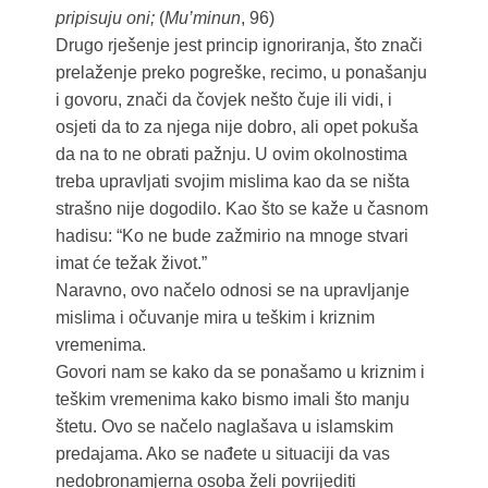
pripisuju oni;
(
Mu’minun
, 96)
Drugo rješenje jest princip ignoriranja, što znači
prelaženje preko pogreške, recimo, u ponašanju
i govoru, znači da čovjek nešto čuje ili vidi, i
osjeti da to za njega nije dobro, ali opet pokuša
da na to ne obrati pažnju. U ovim okolnostima
treba upravljati svojim mislima kao da se ništa
strašno nije dogodilo. Kao što se kaže u časnom
hadisu: “Ko ne bude zažmirio na mnoge stvari
imat će težak život.”
Naravno, ovo načelo odnosi se na upravljanje
mislima i očuvanje mira u teškim i kriznim
vremenima.
Govori nam se kako da se ponašamo u kriznim i
teškim vremenima kako bismo imali što manju
štetu. Ovo se načelo naglašava u islamskim
predajama. Ako se nađete u situaciji da vas
nedobronamjerna osoba želi povrijediti