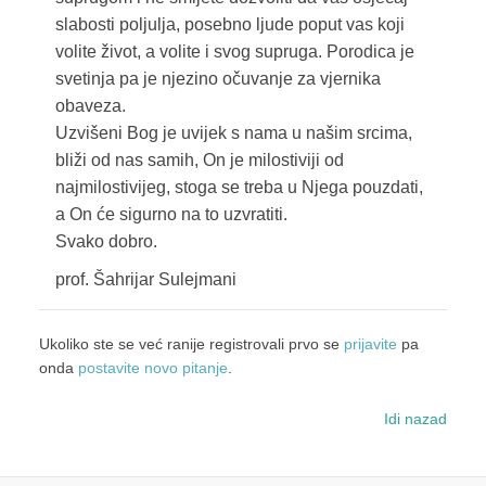
slabosti poljulja, posebno ljude poput vas koji
volite život, a volite i svog supruga. Porodica je
svetinja pa je njezino očuvanje za vjernika
obaveza.
Uzvišeni Bog je uvijek s nama u našim srcima,
bliži od nas samih, On je milostiviji od
najmilostivijeg, stoga se treba u Njega pouzdati,
a On će sigurno na to uzvratiti.
Svako dobro.
prof. Šahrijar Sulejmani
Ukoliko ste se već ranije registrovali prvo se
prijavite
pa
onda
postavite novo pitanje
.
Idi nazad