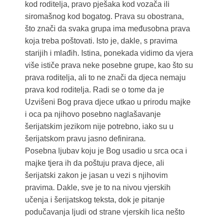
kod roditelja, pravo pješaka kod vozača ili
siromašnog kod bogatog. Prava su obostrana,
što znači da svaka grupa ima međusobna prava
koja treba poštovati. Isto je, dakle, s pravima
starijih i mlađih. Istina, ponekada vidimo da vjera
više ističe prava neke posebne grupe, kao što su
prava roditelja, ali to ne znači da djeca nemaju
prava kod roditelja. Radi se o tome da je
Uzvišeni Bog prava djece utkao u prirodu majke
i oca pa njihovo posebno naglašavanje
šerijatskim jezikom nije potrebno, iako su u
šerijatskom pravu jasno definirana.
Posebna ljubav koju je Bog usadio u srca oca i
majke tjera ih da poštuju prava djece, ali
šerijatski zakon je jasan u vezi s njihovim
pravima. Dakle, sve je to na nivou vjerskih
učenja i šerijatskog teksta, dok je pitanje
podučavanja ljudi od strane vjerskih lica nešto