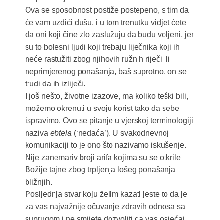
Ova se sposobnost postiže postepeno, s tim da
će vam uzdići dušu, i u tom trenutku vidjet ćete
da oni koji čine zlo zaslužuju da budu voljeni, jer
su to bolesni ljudi koji trebaju liječnika koji ih
neće rastužiti zbog njihovih ružnih riječi ili
neprimjerenog ponašanja, baš suprotno, on se
trudi da ih izliječi.
I još nešto, životne izazove, ma koliko teški bili,
možemo okrenuti u svoju korist tako da sebe
ispravimo. Ovo se pitanje u vjerskoj terminologiji
naziva
ebtela
(‘nedaća’). U svakodnevnoj
komunikaciji to je ono što nazivamo iskušenje.
Nije zanemariv broji arifa kojima su se otkrile
Božije tajne zbog trpljenja lošeg ponašanja
bližnjih.
Posljednja stvar koju želim kazati jeste to da je
za vas najvažnije očuvanje zdravih odnosa sa
suprugom i ne smijete dozvoliti da vas osjećaj