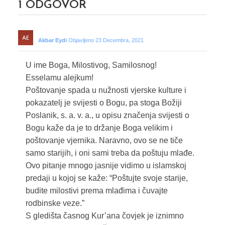
1
ODGOVOR
Akbar Eydi
Objavljeno 23 Decembra, 2021
U ime Boga, Milostivog, Samilosnog!
Esselamu alejkum!
Poštovanje spada u nužnosti vjerske kulture i
pokazatelj je svijesti o Bogu, pa stoga Božiji
Poslanik, s. a. v. a., u opisu značenja svijesti o
Bogu kaže da je to držanje Boga velikim i
poštovanje vjernika. Naravno, ovo se ne tiče
samo starijih, i oni sami treba da poštuju mlađe.
Ovo pitanje mnogo jasnije vidimo u islamskoj
predaji u kojoj se kaže: “Poštujte svoje starije,
budite milostivi prema mlađima i čuvajte
rodbinske veze.”
S gledišta časnog Kur’ana čovjek je iznimno