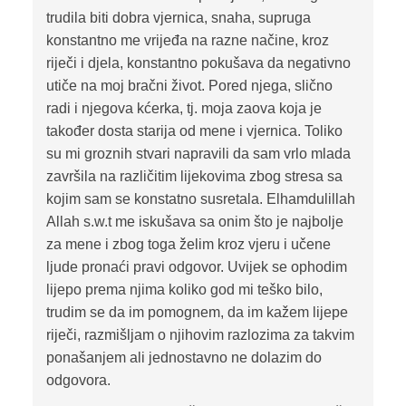
trudila biti dobra vjernica, snaha, supruga
konstantno me vrijeđa na razne načine, kroz
riječi i djela, konstantno pokušava da negativno
utiče na moj bračni život. Pored njega, slično
radi i njegova kćerka, tj. moja zaova koja je
također dosta starija od mene i vjernica. Toliko
su mi groznih stvari napravili da sam vrlo mlada
završila na različitim lijekovima zbog stresa sa
kojim sam se konstatno susretala. Elhamdulillah
Allah s.w.t me iskušava sa onim što je najbolje
za mene i zbog toga želim kroz vjeru i učene
ljude pronaći pravi odgovor. Uvijek se ophodim
lijepo prema njima koliko god mi teško bilo,
trudim se da im pomognem, da im kažem lijepe
riječi, razmišljam o njihovim razlozima za takvim
ponašanjem ali jednostavno ne dolazim do
odgovora.