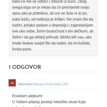
kako će me se odreći i izbaciti iz kuće. Zbog
svega toga on je rekao da će promijeniti svoju
vjeru ako je potrebno, ali oni ne žele ni to jer,
kako kažu, od rođenja je kršten. Ne znam što da
radim, polako padam u depresiju i zapostavljam
sve oko sebe, želim budućnost s tim dečkom, ali
želim i da ga obitelj prihvati. Molila bih vas, ako
imate ikakav savjet što da radim, da mi kažete,
hvala puno.
1
ODGOVOR
Akbar Eydi
Objavljeno 23 Decembra, 2021
Esselam alejkum!
U Vašem pitanju postoji nekoliko stvari koje