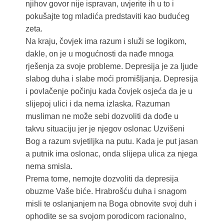
njihov govor nije ispravan, uvjerite ih u to i
pokušajte tog mladića predstaviti kao budućeg
zeta.
Na kraju, čovjek ima razum i služi se logikom,
dakle, on je u mogućnosti da nađe mnoga
rješenja za svoje probleme. Depresija je za ljude
slabog duha i slabe moći promišljanja. Depresija
i povlačenje počinju kada čovjek osjeća da je u
slijepoj ulici i da nema izlaska. Razuman
musliman ne može sebi dozvoliti da dođe u
takvu situaciju jer je njegov oslonac Uzvišeni
Bog a razum svjetiljka na putu. Kada je put jasan
a putnik ima oslonac, onda slijepa ulica za njega
nema smisla.
Prema tome, nemojte dozvoliti da depresija
obuzme Vaše biće. Hrabrošću duha i snagom
misli te oslanjanjem na Boga obnovite svoj duh i
ophodite se sa svojom porodicom racionalno,