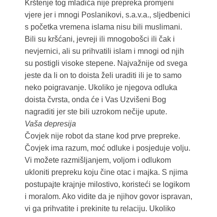
Krštenje tog mladića nije prepreka promjeni
vjere jer i mnogi Poslanikovi, s.a.v.a., sljedbenici
s početka vremena islama nisu bili muslimani.
Bili su kršćani, jevreji ili mnogobošci ili čak i
nevjernici, ali su prihvatili islam i mnogi od njih
su postigli visoke stepene. Najvažnije od svega
jeste da li on to doista želi uraditi ili je to samo
neko poigravanje. Ukoliko je njegova odluka
doista čvrsta, onda će i Vas Uzvišeni Bog
nagraditi jer ste bili uzrokom nečije upute.
Vaša depresija
Čovjek nije robot da stane kod prve prepreke.
Čovjek ima razum, moć odluke i posjeduje volju.
Vi možete razmišljanjem, voljom i odlukom
ukloniti prepreku koju čine otac i majka. S njima
postupajte krajnje milostivo, koristeći se logikom
i moralom. Ako vidite da je njihov govor ispravan,
vi ga prihvatite i prekinite tu relaciju. Ukoliko