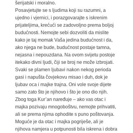
šerijatski i moralno.
Posavjetujte se s ljudima koji su razumni, a
ujedno i vjernici, i porazgovarajte s iskrenim
prijateljima, krećući se zadovoljno prema boljoj
budućnosti. Nemojte sebi dozvoliti da mislite
kako je taj momak Vaša jedina budućnost i da,
ako njega ne bude, budućnost postaje tamna,
nejasna i nepouzdana. Na ovom svijetu postoje
itekako divni ljudi, čiji se broj ne može izbrojati.
Svaki se plamen ljubavi nakon nekog perioda
gasi i napušta čovjekovu misao i duh, dok je
ljubav oca i majke trajna. Oni vole svoje dijete
samo zato što je njihovo i što je ono dio njih.
Zbog toga Kur’an naređuje – ako vas otac i
majka pozivaju mnogoboštvu, nemojte prihvatiti,
ali se prema njima ophodite s puno poštovanja.
Moguće je da otac i majka pogriješe, ali je
njihova namjera u potpunosti bila iskrena i dobra