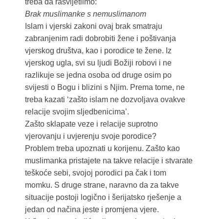
treba da rasvijetlimo:
Brak muslimanke s nemuslimanom
Islam i vjerski zakoni ovaj brak smatraju
zabranjenim radi dobrobiti žene i poštivanja
vjerskog društva, kao i porodice te žene. Iz
vjerskog ugla, svi su ljudi Božiji robovi i ne
razlikuje se jedna osoba od druge osim po
svijesti o Bogu i blizini s Njim. Prema tome, ne
treba kazati ‘zašto islam ne dozvoljava ovakve
relacije svojim sljedbenicima’.
Zašto sklapate veze i relacije suprotno
vjerovanju i uvjerenju svoje porodice?
Problem treba upoznati u korijenu. Zašto kao
muslimanka pristajete na takve relacije i stvarate
teškoće sebi, svojoj porodici pa čak i tom
momku. S druge strane, naravno da za takve
situacije postoji logično i šerijatsko rješenje a
jedan od načina jeste i promjena vjere.