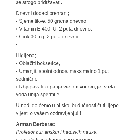
se strogo pridržavati.
Dnevni dodaci prehrani;
• Sjeme tikve, 50 grama dnevno,
• Vitamin E 400 IU, 2 puta dnevno,
• Cink 30 mg, 2 puta dnevno.
•
Higijena;
• Oblačiti bokserice,
• Umanjiti spolni odnos, maksimalno 1 put
sedmično,
• Izbjegavati kupanja vrelom vodom, jer vrela
voda ubija spermije.
U nadi da ćemo u bliskoj budućnosti čuti lijepe
vijesti o vašem ozdravljenju!!!
Arman Berberac
Profesor kur’anskih i hadiskih nauka
i savjetnik za alternativno liječenje