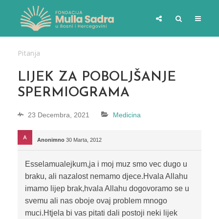
Pitanja
LIJEK ZA POBOLJŠANJE
SPERMIOGRAMA
23 Decembra, 2021
Medicina
Anonimno
30 Marta, 2012
Esselamualejkum,ja i moj muz smo vec dugo u
braku, ali nazalost nemamo djece.Hvala Allahu
imamo lijep brak,hvala Allahu dogovoramo se u
svemu ali nas oboje ovaj problem mnogo
muci.Htjela bi vas pitati dali postoji neki lijek