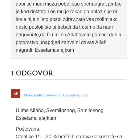
dabi se mom muzu poboljsao spermograf, jer bio
je kod doktora i on mu je rekao da nalaz nije ni
los a nije ni sto posto zdrav,zato vas molim ako
nesto postoji sto bi trebali da trosimo da nam
odgovorite,da bi i mi sa Allahovom pomoci dobili
potomstvo,unaprijed zahvalni davas Allah
nagradi, Esselamualejkum
1
ODGOVOR
Akbar Eydi
Objavljeno 23 Decembra, 2021
U ime Allaha, Svemilosnog, Samilosnog
Esselamu alejkum
Poštovana,
Otprilike 15 – 20 % bračnih parova se susreće sa