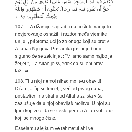
لاَ تَقُمْ فِيهِ أَبَدًا لَّمَسْجِدٌ أُسِّسَ عَلَى التَّقْوَى مِنْ أَوَّلِ يَوْمٍ
أَحَقُّ أَن تَقُومَ فِيهِ فِيهِ رِجَالٌ يُحِبُّونَ أَن يَتَطَهَّرُواْ وَاللّهُ
يُحِبُّ الْمُطَّهِّرِينَ ﴿۱۰۸﴾
107. …A džamiju sagradili da bi štetu nanijeli i
nevjerovanje osnažili i razdor među vjernike
unijeli, pripremajući je za onoga koji se protiv
Allaha i Njegova Poslanika još prije borio, –
sigurno će se zaklinjati: “Mi smo samo najbolje
željeli”, – a Allah je svjedok da su oni pravi
lažljivci.
108. Ti u njoj nemoj nikad molitvu obaviti!
Džamija čiji su temelji, već od prvog dana,
postavljeni na strahu od Allaha zaista više
zaslužuje da u njoj obavljaš molitvu. U njoj su
ljudi koji vole da se često peru, a Allah voli one
koji se mnogo čiste.
Esselamu alejkum ve rahmetullahi ve