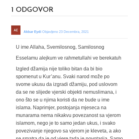
1
ODGOVOR
Akbar Eydi
Objavljeno 23 Decembra, 2021
U ime Allaha, Svemilosnog, Samilosnog
Esselamu alejkum ve rahmetullahi ve berekatuh
Izgled džamija nije toliko bitan da bi bio
spomenut u Kur’anu. Svaki narod može po
svome ukusu da izgradi džamiju, pod uslovom
da se ne slijede vjerski objekti nemuslimana, i
ono što se u njima koristi da ne bude u ime
islama. Naprimjer, postojanja mjeseca na
munarama nema nikakvu povezanost sa vjerom
islamom, nego je to samo jedan ukus, i svako
povezivanje njegovo sa vjerom je kleveta, a ako
se smatra da je od vjere tada je novotarija. Samo