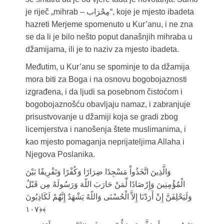
je riječ „mihrab – مِحْرَاب“, koje je mjesto ibadeta
hazreti Merjeme spomenuto u Kur’anu, i ne zna
se da li je bilo nešto poput današnjih mihraba u
džamijama, ili je to naziv za mjesto ibadeta.
Međutim, u Kur’anu se spominje to da džamija
mora biti za Boga i na osnovu bogobojaznosti
izgrađena, i da ljudi sa posebnom čistoćom i
bogobojaznošću obavljaju namaz, i zabranjuje
prisustvovanje u džamiji koja se gradi zbog
licemjerstva i nanošenja štete muslimanima, i
kao mjesto pomaganja neprijateljima Allaha i
Njegova Poslanika.
وَالَّذِينَ اتَّخَذُواْ مَسْجِدًا ضِرَارًا وَكُفْرًا وَتَفْرِيقًا بَيْنَ
الْمُؤْمِنِينَ وَإِرْصَادًا لِّمَنْ حَارَبَ اللّهَ وَرَسُولَهُ مِن قَبْلُ
وَلَيَحْلِفَنَّ إِنْ أَرَدْنَا إِلاَّ الْحُسْنَى وَاللّهُ يَشْهَدُ إِنَّهُمْ لَكَاذِبُونَ
﴿۱۰۷﴾