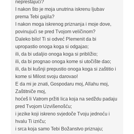
neprestajući?
I nakon što je moja unutrina iskrenu ljubav
prema Tebi gajila?
I nakon moga iskrenog priznanja i moje dove,
povinujući se pred Tvojom veličinom?
Daleko bilo! Ti si odveć Plemenit da bi
upropastio onoga koga si odgajao;
ili, da bi udaljio onoga koga si približio;
ili, da bi prognao onoga kome si utočište dao;
ili, da bi kušnji prepustio onoga koga si zaštitio i
kome si Milost svoju darovao!
E da mi je znati, Gospodaru moj, Allahu moj,
Zaštitniče moj,
hoćeš li Vatrom pržiti lica koja na sedždu padaju
pred Tvojom Uzvišenošću;
i jezike koji iskreno svjedoče Tvoju jednoću i
hvalu Ti izriču;
i srca koja samo Tebi Božanstvo priznaju;