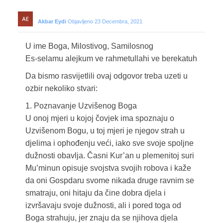
Akbar Eydi
Objavljeno 23 Decembra, 2021
U ime Boga, Milostivog, Samilosnog
Es-selamu alejkum ve rahmetullahi ve berekatuh
Da bismo rasvijetlili ovaj odgovor treba uzeti u
ozbir nekoliko stvari:
1. Poznavanje Uzvišenog Boga
U onoj mjeri u kojoj čovjek ima spoznaju o
Uzvišenom Bogu, u toj mjeri je njegov strah u
djelima i ophođenju veći, iako sve svoje spoljne
dužnosti obavlja. Časni Kur’an u plemenitoj suri
Mu’minun opisuje svojstva svojih robova i kaže
da oni Gospdaru svome nikada druge ravnim se
smatraju, oni hitaju da čine dobra djela i
izvršavaju svoje dužnosti, ali i pored toga od
Boga strahuju, jer znaju da se njihova djela