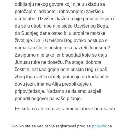
odbijanju nekog govora koji nije u skladu sa
položajem, adabom i robovanjem) završio u
utrobi ribe. Uzvišeni kaže da nije proučio tespih i
da se u utrobi ribe nije sjetio Uzvišenog Boga,
do Sudnjeg dana ostao bi u utrobi te morske
životinje. Da li Uzvišeni Bog ovako postupa s
nama kao što je postupio sa hazreti Junusom?
Zasigurno nije tako jer blagodati koje se daju
Junusu ruke ne dosežu. Pa stoga, dobrota
čestitih jest kao grijeh onih bliskih Bogu i baš
zbog toga veliki učitelji poručuju da kada učite
dovu jezik imama Alija preoblikujete u
pripovijedanje. Nadamo se da smo uspjeli
ponudit odgovor na vaše pitanje.
Es-selamu alejkum ve rahmetullahi ve berekatuh
Ukoliko ste se već ranije registrovali prvo se
prijavite
pa