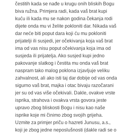
čestitih kada se nađe u krugu onih bliskih Bogu
biva ružna. Primjera radi, kada vaš brat kupi
kuću ili kada mu se nakon godina čekanja rodi
dijete onda mu vi želite pokloniti dar. Nikada vaš
dar neće biti poput dara koji ću mu pokloniti
prijatelji ili susjedi, jer očekivanja koja vaš brat
ima od vas nisu poput očekivanja koja ima od
susjeda ili prijatelja. Ako susjed kupi jedno
pakovanje slatkog i čestita mu onda vaš brat
naspram tako malog poklona izjavljuje veliku
zahvalnost, ali ako isti taj dar dobije od vas onda
sigurno vaš brat, majka i otac bivaju razočarani
jer su od vas više očekivali. Dakle, ovakve vrste
isprika, strahova i ovakva vrsta govora jeste
upravo zbog bliskosti Bogu i nisu kao naše
isprike koje mi činimo zbog svojih grijeha.
Uzmite za primjer priču o hazreti Junusu, a.s.,
koji je zbog jedne neposlušnosti (dakle radi se o