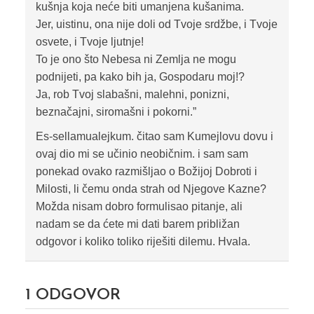
kušnja koja neće biti umanjena kušanima.
Jer, uistinu, ona nije doli od Tvoje srdžbe, i Tvoje
osvete, i Tvoje ljutnje!
To je ono što Nebesa ni Zemlja ne mogu
podnijeti, pa kako bih ja, Gospodaru moj!?
Ja, rob Tvoj slabašni, malehni, ponizni,
beznačajni, siromašni i pokorni.”
Es-sellamualejkum. čitao sam Kumejlovu dovu i
ovaj dio mi se učinio neobičnim. i sam sam
ponekad ovako razmišljao o Božijoj Dobroti i
Milosti, li čemu onda strah od Njegove Kazne?
Možda nisam dobro formulisao pitanje, ali
nadam se da ćete mi dati barem približan
odgovor i koliko toliko riješiti dilemu. Hvala.
1
ODGOVOR