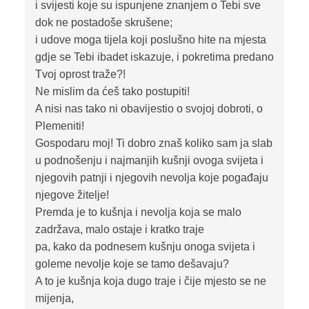
i svijesti koje su ispunjene znanjem o Tebi sve
dok ne postadoše skrušene;
i udove moga tijela koji poslušno hite na mjesta
gdje se Tebi ibadet iskazuje, i pokretima predano
Tvoj oprost traže?!
Ne mislim da ćeš tako postupiti!
A nisi nas tako ni obavijestio o svojoj dobroti, o
Plemeniti!
Gospodaru moj! Ti dobro znaš koliko sam ja slab
u podnošenju i najmanjih kušnji ovoga svijeta i
njegovih patnji i njegovih nevolja koje pogađaju
njegove žitelje!
Premda je to kušnja i nevolja koja se malo
zadržava, malo ostaje i kratko traje
pa, kako da podnesem kušnju onoga svijeta i
goleme nevolje koje se tamo dešavaju?
A to je kušnja koja dugo traje i čije mjesto se ne
mijenja,