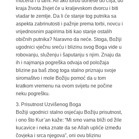
mučena i u tami. Ali ako torbu donese do cilja, do
kraja života živjet će u kraljevskom dvorcu i biti
vladar te zemlje. Da li će stanje tog putnika sa
aspekta zabrinutosti i pažnje prema torbi, novcu i
vrijednosnim papirima biti kao stanje ostalih
običnih putnika? Naravno da neće. Stoga, Božiji
ugodnici vječnu sreću i blizinu svog Boga vide u
robovanju, služenju i šaputanju s njim. Znaju da
ih i najmanja pogreška odvaja od položaja
blizine pa baš zbog toga stalno priznaju svoje
siromaštvo i mole Božiju pomoć da u tom
kratkom vremenu na ovom svijetu ne počine
neku pogrešku.
3. Prisutnost Uzvišenog Boga
Božiji ugodnici stalno osjećaju Božiju prisutnost,
i ono što Kur’an kaže: “Mi smo vama bliži od žile
kucavice i neka znate da se Allah upliće između
čovjeka i srca njegova”, oni ovu blizinu