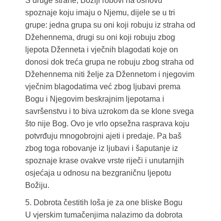
S druge strane, Božiji robovi na osnovu
spoznaje koju imaju o Njemu, dijele se u tri
grupe: jedna grupa su oni koji robuju iz straha od
Džehennema, drugi su oni koji robuju zbog
ljepota Dženneta i vječnih blagodati koje on
donosi dok treća grupa ne robuju zbog straha od
Džehennema niti želje za Džennetom i njegovim
vječnim blagodatima već zbog ljubavi prema
Bogu i Njegovim beskrajnim ljepotama i
savršenstvu i to biva uzrokom da se klone svega
što nije Bog. Ovo je vrlo opsežna rasprava koju
potvrđuju mnogobrojni ajeti i predaje. Pa baš
zbog toga robovanje iz ljubavi i šaputanje iz
spoznaje krase ovakve vrste riječi i unutarnjih
osjećaja u odnosu na bezgraničnu ljepotu
Božiju.
5. Dobrota čestitih loša je za one bliske Bogu
U vjerskim tumačenjima nalazimo da dobrota