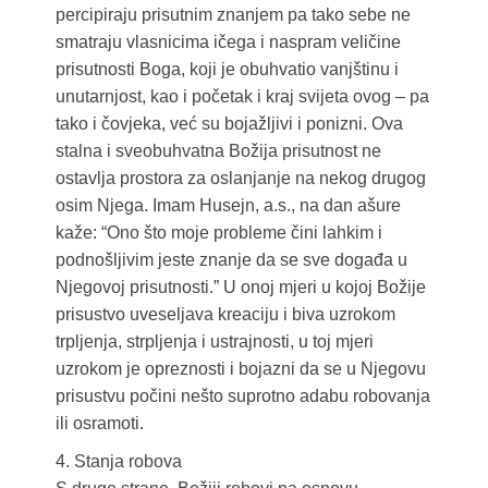
percipiraju prisutnim znanjem pa tako sebe ne
smatraju vlasnicima ičega i naspram veličine
prisutnosti Boga, koji je obuhvatio vanjštinu i
unutarnjost, kao i početak i kraj svijeta ovog – pa
tako i čovjeka, već su bojažljivi i ponizni. Ova
stalna i sveobuhvatna Božija prisutnost ne
ostavlja prostora za oslanjanje na nekog drugog
osim Njega. Imam Husejn, a.s., na dan ašure
kaže: “Ono što moje probleme čini lahkim i
podnošljivim jeste znanje da se sve događa u
Njegovoj prisutnosti.” U onoj mjeri u kojoj Božije
prisustvo uveseljava kreaciju i biva uzrokom
trpljenja, strpljenja i ustrajnosti, u toj mjeri
uzrokom je opreznosti i bojazni da se u Njegovu
prisustvu počini nešto suprotno adabu robovanja
ili osramoti.
4. Stanja robova