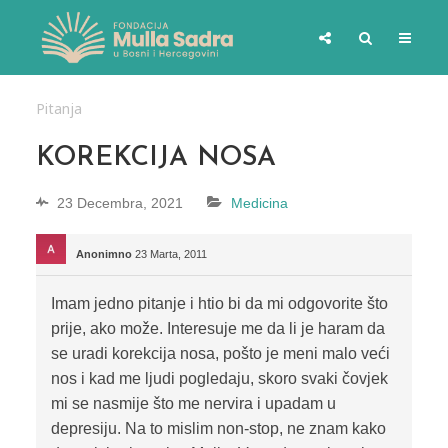
Pitanja
KOREKCIJA NOSA
23 Decembra, 2021
Medicina
Anonimno
23 Marta, 2011
Imam jedno pitanje i htio bi da mi odgovorite što
prije, ako može. Interesuje me da li je haram da
se uradi korekcija nosa, pošto je meni malo veći
nos i kad me ljudi pogledaju, skoro svaki čovjek
mi se nasmije što me nervira i upadam u
depresiju. Na to mislim non-stop, ne znam kako