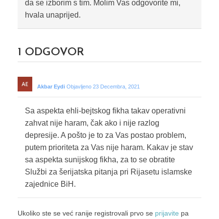
da se izborim s tim. Molim Vas odgovorite mi,
hvala unaprijed.
1
ODGOVOR
Akbar Eydi
Objavljeno 23 Decembra, 2021
Sa aspekta ehli-bejtskog fikha takav operativni
zahvat nije haram, čak ako i nije razlog
depresije. A pošto je to za Vas postao problem,
putem prioriteta za Vas nije haram. Kakav je stav
sa aspekta sunijskog fikha, za to se obratite
Službi za šerijatska pitanja pri Rijasetu islamske
zajednice BiH.
Ukoliko ste se već ranije registrovali prvo se
prijavite
pa