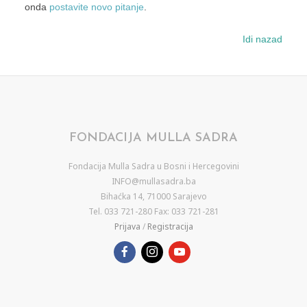
onda
postavite novo pitanje
.
Idi nazad
FONDACIJA MULLA SADRA
Fondacija Mulla Sadra u Bosni i Hercegovini
INFO@mullasadra.ba
Bihaćka 14, 71000 Sarajevo
Tel. 033 721-280 Fax: 033 721-281
Prijava
/
Registracija