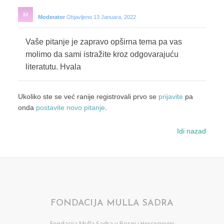
Moderator
Objavljeno 13 Januara, 2022
Vaše pitanje je zapravo opširna tema pa vas
molimo da sami istražite kroz odgovarajuću
literatutu. Hvala
Ukoliko ste se već ranije registrovali prvo se
prijavite
pa
onda
postavite novo pitanje
.
Idi nazad
FONDACIJA MULLA SADRA
Fondacija Mulla Sadra u Bosni i Hercegovini