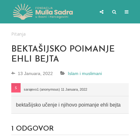
Pitanja
BEKTAŠIJSKO POIMANJE
EHLI BEJTA
13 Januara, 2022
Islam i muslimani
sarajevo1 (anonymous)
11 Januara, 2022
bektašijsko učenje i njihovo poimanje ehli bejta
1
ODGOVOR